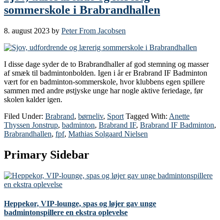
sommerskole i Brabrandhallen
8. august 2023
by
Peter From Jacobsen
I disse dage syder de to Brabrandhaller af god stemning og masser
af smæk til badmintonbolden. Igen i år er Brabrand IF Badminton
vært for en badminton-sommerskole, hvor klubbens egen spillere
sammen med andre østjyske unge har nogle aktive feriedage, før
skolen kalder igen.
Filed Under:
Brabrand
,
børneliv
,
Sport
Tagged With:
Anette
Thyssen Jonstrup
,
badminton
,
Brabrand IF
,
Brabrand IF Badminton
,
Brabrandhallen
,
fpf
,
Mathias Solgaard Nielsen
Primary Sidebar
Heppekor, VIP-lounge, spas og løjer gav unge
badmintonspillere en ekstra oplevelse