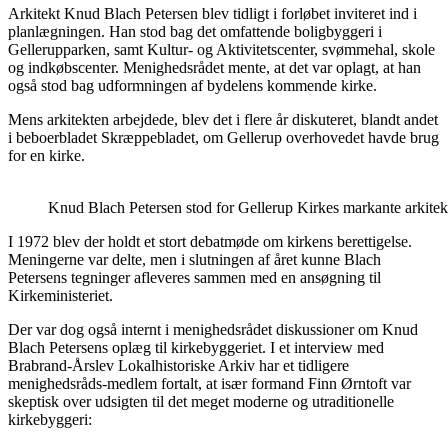
Arkitekt Knud Blach Petersen blev tidligt i forløbet inviteret ind i
planlægningen. Han stod bag det omfattende boligbyggeri i
Gellerupparken, samt Kultur- og Aktivitetscenter, svømmehal, skole
og indkøbscenter. Menighedsrådet mente, at det var oplagt, at han
også stod bag udformningen af bydelens kommende kirke.
Mens arkitekten arbejdede, blev det i flere år diskuteret, blandt andet
i beboerbladet Skræppebladet, om Gellerup overhovedet havde brug
for en kirke.
Knud Blach Petersen stod for Gellerup Kirkes markante arkitek
I 1972 blev der holdt et stort debatmøde om kirkens berettigelse.
Meningerne var delte, men i slutningen af året kunne Blach
Petersens tegninger afleveres sammen med en ansøgning til
Kirkeministeriet.
Der var dog også internt i menighedsrådet diskussioner om Knud
Blach Petersens oplæg til kirkebyggeriet. I et interview med
Brabrand-Årslev Lokalhistoriske Arkiv har et tidligere
menighedsråds-medlem fortalt, at især formand Finn Ørntoft var
skeptisk over udsigten til det meget moderne og utraditionelle
kirkebyggeri: