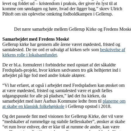
levet og foldet ud – kristendom i praksis, der giver én lyst til at
komme om søndagen og høre, hvad der ligger bag,” skrev Ulrich
Piltoft om sin oplevelse omkring fodboldkampen i Gellerup.
Det nære samarbejde mellem Gellerup Kirke og Fredens Moské 
Samarbejdet med Fredens Moské
Gellerup kirke har gennem alle årene været mødested, fristed og
samtalested. De tre ord er udvalgt af kirken selv som
beskrivelse af
kirkens rolle i lokalsamfundet
.
De er bl.a. formuleret i forbindelse med opstart af det såkaldte
Fredsplads-projekt, hvor kirken sædvanen tro gik helhjertet ind i
arbejdet på lige fod med andre lokale aktører.
“Vi har erfaret, at også i arbejdet med Fredspladsen kan ønsket om
at være mødested, fristed og samtalested være et godt fælles
udgangspunkt for alle på pladsen,” lød det fra kirken, da
samarbejdet med især Aarhus Kommune ledte frem til
planerne om
at skabe en klassisk folkehøjskole
i Gellerup opstod i 2018.
Og det passede fint med visionen for Gellerup Kirke, der vil være
“medskaber af rummelige og stabile fællesskaber”, ønsker at skabe
“et rum hvor enhver, der er klar til at rumme de andre, kan være