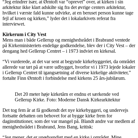
“Jeg erindrer især, at Ørntoft var “oprevet” over, at kirken i sin
arkitektur ikke klart adskilte sig fra det øvrige centers arkitektur,
hvilket i værste fald kunne udvirke, at en beruset person kunne tage
fejl af kroen og kirken,” lyder det i lokalarkivets referat fra
interviewet.
Kirkerum i City Vest
Mens man i både Gellerup og menighedsrådet i Brabrand ventede
på Kirkeministeriets endelige godkendelse, blev der i City Vest – der
dengang hed Gellerup Centret – i 1973 indviet en kirkesal.
“Vi vurderede, at det var sent at begynde kirkebyggeriet, da området
allerede var tæt på at være udbygget, hvorfor vi i 1973 lejede lokaler
i Gellerup Centret til igangsætning af diverse kirkelige aktiviteter,”
fortalte Finn Ørntoft i forbindelse med kirkens 25 års-jubilæum.
Det 20 meter høje kirketårn er endnu et særkende ved
Gellerup Kirke. Foto: Moderne Dansk Kirkearkitektur
Det tog fem år at få godkendt det nye kirkebyggeri, og undervejs
fortsatte debatten om behovet for at bygge kirke frem for
daginstitutioner, som der var mangel på. Blandt andre var medlem af
menighedsrådet i Brabrand, Jens Bang, kritisk:
“Jeg mener, det er unødvendigt med en kirke i området. Mine