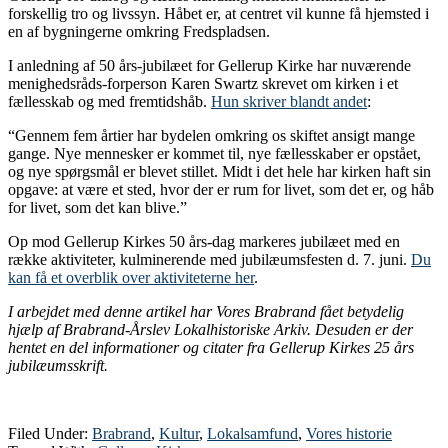
forskellig tro og livssyn. Håbet er, at centret vil kunne få hjemsted i
en af bygningerne omkring Fredspladsen.
I anledning af 50 års-jubilæet for Gellerup Kirke har nuværende
menighedsråds-forperson Karen Swartz skrevet om kirken i et
fællesskab og med fremtidshåb.
Hun skriver blandt andet
:
“Gennem fem årtier har bydelen omkring os skiftet ansigt mange
gange. Nye mennesker er kommet til, nye fællesskaber er opstået,
og nye spørgsmål er blevet stillet. Midt i det hele har kirken haft sin
opgave: at være et sted, hvor der er rum for livet, som det er, og håb
for livet, som det kan blive.”
Op mod Gellerup Kirkes 50 års-dag markeres jubilæet med en
række aktiviteter, kulminerende med jubilæumsfesten d. 7. juni.
Du
kan få et overblik over aktiviteterne her
.
I arbejdet med denne artikel har Vores Brabrand fået betydelig
hjælp af Brabrand-Årslev Lokalhistoriske Arkiv. Desuden er der
hentet en del informationer og citater fra Gellerup Kirkes 25 års
jubilæumsskrift.
Filed Under:
Brabrand
,
Kultur
,
Lokalsamfund
,
Vores historie