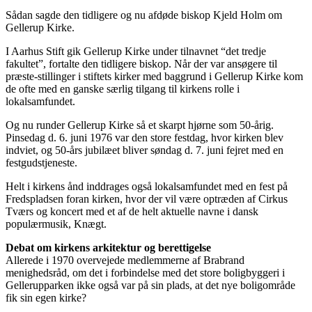
Sådan sagde den tidligere og nu afdøde biskop Kjeld Holm om
Gellerup Kirke.
I Aarhus Stift gik Gellerup Kirke under tilnavnet “det tredje
fakultet”, fortalte den tidligere biskop. Når der var ansøgere til
præste-stillinger i stiftets kirker med baggrund i Gellerup Kirke kom
de ofte med en ganske særlig tilgang til kirkens rolle i
lokalsamfundet.
Og nu runder Gellerup Kirke så et skarpt hjørne som 50-årig.
Pinsedag d. 6. juni 1976 var den store festdag, hvor kirken blev
indviet, og 50-års jubilæet bliver søndag d. 7. juni fejret med en
festgudstjeneste.
Helt i kirkens ånd inddrages også lokalsamfundet med en fest på
Fredspladsen foran kirken, hvor der vil være optræden af Cirkus
Tværs og koncert med et af de helt aktuelle navne i dansk
populærmusik, Knægt.
Debat om kirkens arkitektur og berettigelse
Allerede i 1970 overvejede medlemmerne af Brabrand
menighedsråd, om det i forbindelse med det store boligbyggeri i
Gellerupparken ikke også var på sin plads, at det nye boligområde
fik sin egen kirke?