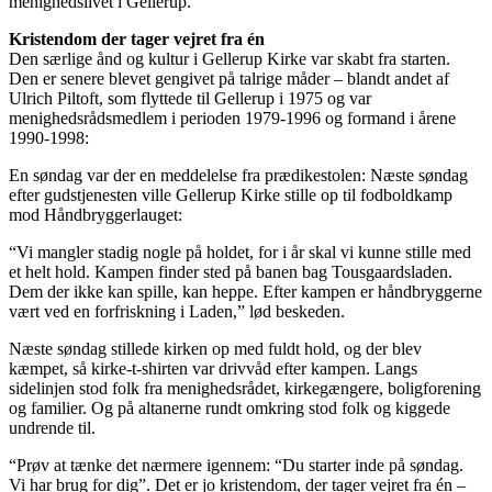
menighedslivet i Gellerup.”
Kristendom der tager vejret fra én
Den særlige ånd og kultur i Gellerup Kirke var skabt fra starten.
Den er senere blevet gengivet på talrige måder – blandt andet af
Ulrich Piltoft, som flyttede til Gellerup i 1975 og var
menighedsrådsmedlem i perioden 1979-1996 og formand i årene
1990-1998:
En søndag var der en meddelelse fra prædikestolen: Næste søndag
efter gudstjenesten ville Gellerup Kirke stille op til fodboldkamp
mod Håndbryggerlauget:
“Vi mangler stadig nogle på holdet, for i år skal vi kunne stille med
et helt hold. Kampen finder sted på banen bag Tousgaardsladen.
Dem der ikke kan spille, kan heppe. Efter kampen er håndbryggerne
vært ved en forfriskning i Laden,” lød beskeden.
Næste søndag stillede kirken op med fuldt hold, og der blev
kæmpet, så kirke-t-shirten var drivvåd efter kampen. Langs
sidelinjen stod folk fra menighedsrådet, kirkegængere, boligforening
og familier. Og på altanerne rundt omkring stod folk og kiggede
undrende til.
“Prøv at tænke det nærmere igennem: “Du starter inde på søndag.
Vi har brug for dig”. Det er jo kristendom, der tager vejret fra én –