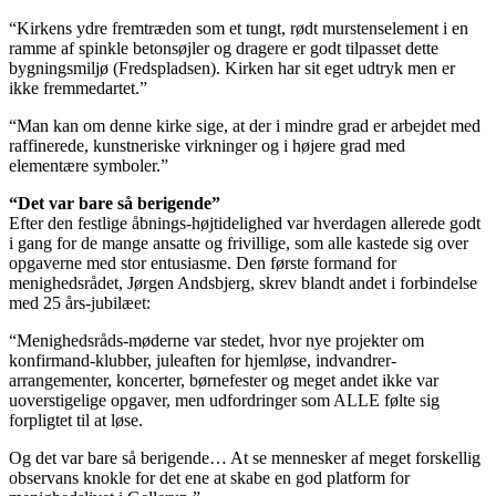
“Kirkens ydre fremtræden som et tungt, rødt murstenselement i en
ramme af spinkle betonsøjler og dragere er godt tilpasset dette
bygningsmiljø (Fredspladsen). Kirken har sit eget udtryk men er
ikke fremmedartet.”
“Man kan om denne kirke sige, at der i mindre grad er arbejdet med
raffinerede, kunstneriske virkninger og i højere grad med
elementære symboler.”
“Det var bare så berigende”
Efter den festlige åbnings-højtidelighed var hverdagen allerede godt
i gang for de mange ansatte og frivillige, som alle kastede sig over
opgaverne med stor entusiasme. Den første formand for
menighedsrådet, Jørgen Andsbjerg, skrev blandt andet i forbindelse
med 25 års-jubilæet:
“Menighedsråds-møderne var stedet, hvor nye projekter om
konfirmand-klubber, juleaften for hjemløse, indvandrer-
arrangementer, koncerter, børnefester og meget andet ikke var
uoverstigelige opgaver, men udfordringer som ALLE følte sig
forpligtet til at løse.
Og det var bare så berigende… At se mennesker af meget forskellig
observans knokle for det ene at skabe en god platform for