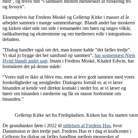
med”, og trives fint “i samtalen mellem mennesker af forskellig tro
og livssyn”.
Eksempelvis har Fredens Moské og Gellerup Kirke i masser af år
arbejdet sammen i mange sammenhænge. Blandt andet har moskeen
og kirken stået side om side i temamøder om børn og unges vilkår,
radikalisering og ekstremisme og om mediernes rolle i integrations-
debatten.
”Dialog handler også om det, man kunne kalde ”det fælles tredje”.
Vi skal jo bygge det her samfund op sammen”,
har sognepræst Niels
Hviid blandt andet sagt
. Imam i Fredens Moské, Khaled Edwin, har
formuleret det på denne måde:
“Vores mål er ikke at blive ens, men at leve godt sammen med vores
forskelligheder og uenigheder. Dialogens formål er, at vi lærer
hinanden at kende ved direkte kontakt i stedet for, at vi læser og
hører om hinanden i medierne og får en masse fordomme om
hinanden.”
Gellerup Kirke set fra Fredspladsen. Kirken har fra starten være
De grundtanker førte i 2022 til
stiftelsen af Fredens Hus
, hvor
Danmission er den tredje part. Fredens Hus er i dag et kraftcenter i
Gellerup for dialog og fælles handling mellem mennesker af