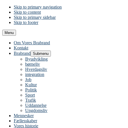
Skip to primary navigation
Skip to content
Skip to primary sidebar
Skip to footer
Menu
Om Vores Brabrand
Kontakt
Brabrand
Submenu
Byudvikling
børneliv
Hverdagsliv
integration
Job
Kultur
Politik
Sport
Trafik
Uddannelse
Ungdomsliv
Mennesker
Fællesskaber
Vores historie