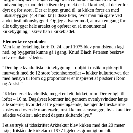
indvendinger mod det skitserede projekt er i al korthed, at det er for
dyrt og for stort.. Der er ingen grund til, at kirken fører an med
luksusbyggeri (4,9 mio. kr.) i disse tider, hvor man må spare ved
andet institutionsbyggeri. Og jeg advarer mod, at man en gang for
alle udbygger hele arealet og opfører en så monumental
kirkebygning,” skrev han i kirkebladet.
Elementære symboler
Men lang fortælling kort: D. 24. april 1975 blev grundstenen lagt
ned, og byggeriet kunne gå i gang. Knud Blach Petersen beskrev
selv resultatet således:
“Den høje kvadratiske kirkebygning – opført i rustikt mørkerødt
murværk med de 12 store betonbæresøjler – lukker kulturtorvet, der
med hensyn til form og proportioner er inspireret af pladser i Rom
og Assisi.”
“Kirken er et kvadratisk, meget enkelt, lukket, rum. Der er højt til
loftet – 10 m. Dagslyset kommer ind gennem ovenlysvinduer langs
alle siderne, hvor det af tre gennemgående, hængende træskærme
kastes ned over de mørkerøde, rustikke mustensvægge, hvis karakter
således veksler i takt med dagens skiftende lys.”
I et særtryk af tidsskriftet Arkitektur blev kirken med det 20 meter
høje, fritstående kirketårn i 1977 ligeledes grundigt omtalt: