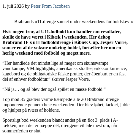
1. juli 2026
by
Peter From Jacobsen
Brabrands u11-drenge samlet under weekendens fodboldstævn
Hvis nogen tror, at U11-fodbold kun handler om resultater,
skulle de have været i Kibæk i weekenden. Her deltog
Brabrand IF´s u11 fodbolddrenge i Kibæk Cup. Jesper Vorre,
som er en af de voksne omkring holdet, fortæller her om en
herlig weekend med fodbold og meget mere.
“Her handlede det mindst lige så meget om skumsvampe,
vandkampe, VM-highlights, amerikansk straffesparkskonkurrence,
kagebord og de obligatoriske falske prutter, der åbenbart er en fast
del af enhver fodboldtur,” skriver Jesper Vorre.
“Nå ja… og så blev der også spillet en masse fodbold.”
I op mod 35 graders varme kæmpede alle 20 Brabrand-drenge
imponerende gennem hele weekenden. Der blev løbet, tacklet, jublet
og hjulpet på tværs af holdene.
Sportsligt bød weekenden blandt andet på en flot 3. plads i A-
rækken, men det er næppe dét, drengene vil tale mest om, når
sommerferien er slut.