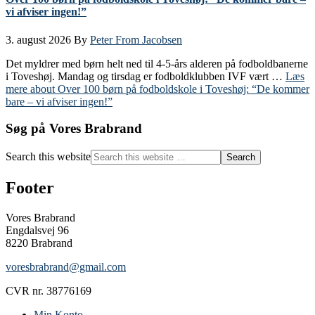
vi afviser ingen!”
3. august 2026
By
Peter From Jacobsen
Det myldrer med børn helt ned til 4-5-års alderen på fodboldbanerne
i Toveshøj. Mandag og tirsdag er fodboldklubben IVF vært …
Læs
mere
about Over 100 børn på fodboldskole i Toveshøj: “De kommer
bare – vi afviser ingen!”
Søg på Vores Brabrand
Search this website
Footer
Vores Brabrand
Engdalsvej 96
8220 Brabrand
voresbrabrand@gmail.com
CVR nr. 38776169
Min Konto