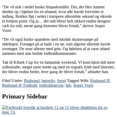
“De vil nok i stedet huske frisparksmålet. Det, der blev hamret
direkte op i hjørnet fra en afstand, hvor alle havde forventet et
indlæg. Bolden fløj i nettet i kampens allersidste sekund og sikrede
et fortjent point. Og ja… det mål bliver helt sikkert endnu længere
væk fra mål, næste gang historien bliver fortalt,” skriver Jesper
Vorre.
“De vil også huske spandene med iskolde skumsvampe på
sidelinjen. Forsøget på at bade i en sø, som algerne allerede havde
overtaget. De sene aftener med grin. Og følelsen af at være afsted
sammen med sine bedste fodboldkammerater.
Tak til Kibæk Cup for en fantastisk weekend. Vi kom hjem lidt mere
solbrændte, meget mere trætte og med en rygsæk fyldt med historier,
der bliver endnu bedre, hver gang de bliver fortalt,” afslutter han.
Filed Under:
Brabrand
,
børneliv
,
Sport
Tagged With:
Brabrand IF
,
Brabrand IF Fodbold
,
fodboldstævne
,
fpb
,
Jesper Vorre
Primary Sidebar