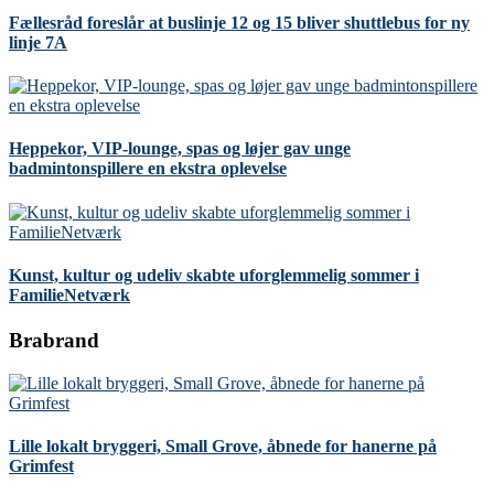
Fællesråd foreslår at buslinje 12 og 15 bliver shuttlebus for ny
linje 7A
Heppekor, VIP-lounge, spas og løjer gav unge
badmintonspillere en ekstra oplevelse
Kunst, kultur og udeliv skabte uforglemmelig sommer i
FamilieNetværk
Brabrand
Lille lokalt bryggeri, Small Grove, åbnede for hanerne på
Grimfest