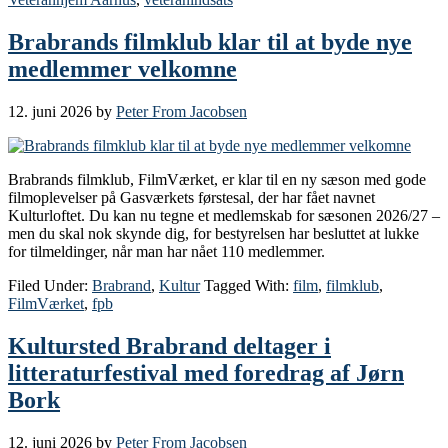
Brabrands filmklub klar til at byde nye
medlemmer velkomne
12. juni 2026
by
Peter From Jacobsen
Brabrands filmklub, FilmVærket, er klar til en ny sæson med gode
filmoplevelser på Gasværkets førstesal, der har fået navnet
Kulturloftet. Du kan nu tegne et medlemskab for sæsonen 2026/27 –
men du skal nok skynde dig, for bestyrelsen har besluttet at lukke
for tilmeldinger, når man har nået 110 medlemmer.
Filed Under:
Brabrand
,
Kultur
Tagged With:
film
,
filmklub
,
FilmVærket
,
fpb
Kultursted Brabrand deltager i
litteraturfestival med foredrag af Jørn
Bork
12. juni 2026
by
Peter From Jacobsen