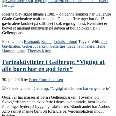
Ideerne blev skabt tilbage i 1985 – og denne sommer har Gellerups
Glade Gavlmalere realiseret dem. Gennem flere uger har de 15
gavlmalere knoklet på stilladset i sol, regn og blæst. Resultatet er
blevet et markant kunstværk på gavlen af boligblokken B7 i
Gellerupparken.
Filed Under:
Brabrand
,
Kultur
,
Lokalsamfund
Tagged With:
fpb
,
Gavlmaleri
,
Gellerupparken
,
Gellerups glade gavlmalere
,
Helle
Hansen
,
kunst
,
Thomas Kruse
Ferieaktiviteter i Gellerup: “Vigtigt at
alle børn har en god ferie”
30. juli 2026
by
Peter From Jacobsen
Også i år har masser af børn i Gellerupparken, Toveshøj og
Skovgårdsparken en aktiv ferie i deres lokalområde, hvor lokale
foreninger byder på hyggelige aktiviteter. Blandt andet har Aarhus
Afro samlet mange børn og forældre på Verdenspladsen midt i
bydelen.