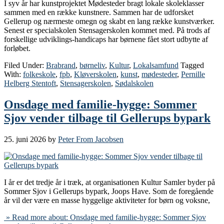
I syv år har kunstprojektet Mødesteder bragt lokale skoleklasser
sammen med en række kunstnere. Sammen har de udforsket
Gellerup og nærmeste omegn og skabt en lang række kunstværker.
Senest er specialskolen Stensagerskolen kommet med. På trods af
forskellige udviklings-handicaps har børnene fået stort udbytte af
forløbet.
Filed Under:
Brabrand
,
børneliv
,
Kultur
,
Lokalsamfund
Tagged
With:
folkeskole
,
fpb
,
Kløverskolen
,
kunst
,
mødesteder
,
Pernille
Helberg Stentoft
,
Stensagerskolen
,
Sødalskolen
Onsdage med familie-hygge: Sommer
Sjov vender tilbage til Gellerups bypark
25. juni 2026
by
Peter From Jacobsen
I år er det tredje år i træk, at organisationen Kultur Samler byder på
Sommer Sjov i Gellerups bypark, Joops Have. Som de foregående
år vil der være en masse hyggelige aktiviteter for børn og voksne,
» Read more about: Onsdage med familie-hygge: Sommer Sjov