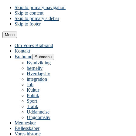
Skip to primary navigation
Skip to content
Skip to primary sidebar
Skip to footer
Menu
Om Vores Brabrand
Kontakt
Brabrand
Submenu
Byudvikling
børneliv
Hverdagsliv
integration
Job
Kultur
Politik
Sport
Trafik
Uddannelse
Ungdomsliv
Mennesker
Fællesskaber
Vores historie