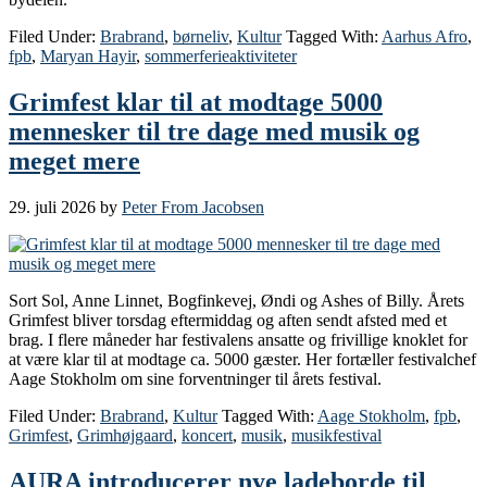
Filed Under:
Brabrand
,
børneliv
,
Kultur
Tagged With:
Aarhus Afro
,
fpb
,
Maryan Hayir
,
sommerferieaktiviteter
Grimfest klar til at modtage 5000
mennesker til tre dage med musik og
meget mere
29. juli 2026
by
Peter From Jacobsen
Sort Sol, Anne Linnet, Bogfinkevej, Øndi og Ashes of Billy. Årets
Grimfest bliver torsdag eftermiddag og aften sendt afsted med et
brag. I flere måneder har festivalens ansatte og frivillige knoklet for
at være klar til at modtage ca. 5000 gæster. Her fortæller festivalchef
Aage Stokholm om sine forventninger til årets festival.
Filed Under:
Brabrand
,
Kultur
Tagged With:
Aage Stokholm
,
fpb
,
Grimfest
,
Grimhøjgaard
,
koncert
,
musik
,
musikfestival
AURA introducerer nye ladeborde til