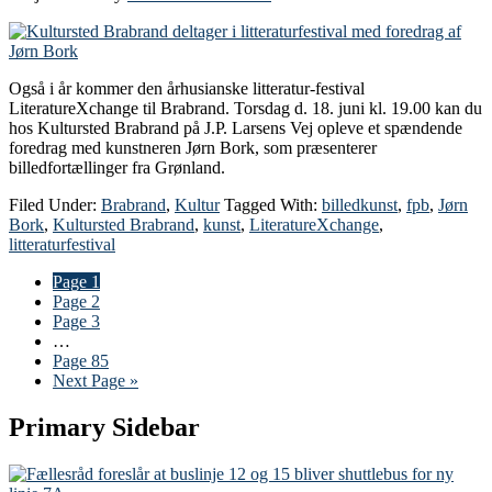
Også i år kommer den århusianske litteratur-festival
LiteratureXchange til Brabrand. Torsdag d. 18. juni kl. 19.00 kan du
hos Kultursted Brabrand på J.P. Larsens Vej opleve et spændende
foredrag med kunstneren Jørn Bork, som præsenterer
billedfortællinger fra Grønland.
Filed Under:
Brabrand
,
Kultur
Tagged With:
billedkunst
,
fpb
,
Jørn
Bork
,
Kultursted Brabrand
,
kunst
,
LiteratureXchange
,
litteraturfestival
Page
1
Page
2
Page
3
…
Page
85
Next Page »
Primary Sidebar