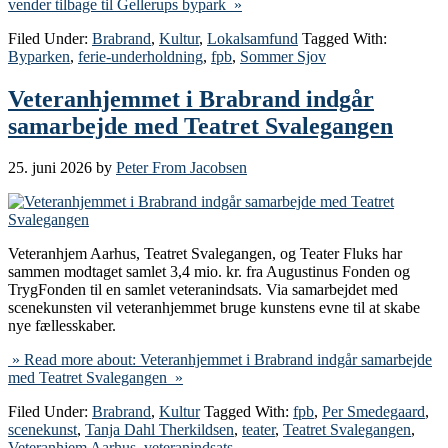
vender tilbage til Gellerups bypark »
Filed Under:
Brabrand
,
Kultur
,
Lokalsamfund
Tagged With:
Byparken
,
ferie-underholdning
,
fpb
,
Sommer Sjov
Veteranhjemmet i Brabrand indgår
samarbejde med Teatret Svalegangen
25. juni 2026
by
Peter From Jacobsen
Veteranhjem Aarhus, Teatret Svalegangen, og Teater Fluks har
sammen modtaget samlet 3,4 mio. kr. fra Augustinus Fonden og
TrygFonden til en samlet veteranindsats. Via samarbejdet med
scenekunsten vil veteranhjemmet bruge kunstens evne til at skabe
nye fællesskaber.
» Read more about: Veteranhjemmet i Brabrand indgår samarbejde
med Teatret Svalegangen »
Filed Under:
Brabrand
,
Kultur
Tagged With:
fpb
,
Per Smedegaard
,
scenekunst
,
Tanja Dahl Therkildsen
,
teater
,
Teatret Svalegangen
,
Veteranhjem Aarhus
,
veteranindsats