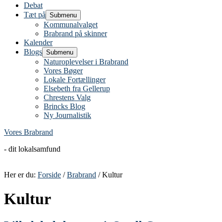
Debat
Tæt på
Submenu
Kommunalvalget
Brabrand på skinner
Kalender
Blogs
Submenu
Naturoplevelser i Brabrand
Vores Bøger
Lokale Fortællinger
Elsebeth fra Gellerup
Chrestens Valg
Brincks Blog
Ny Journalistik
Vores Brabrand
- dit lokalsamfund
Her er du:
Forside
/
Brabrand
/ Kultur
Kultur