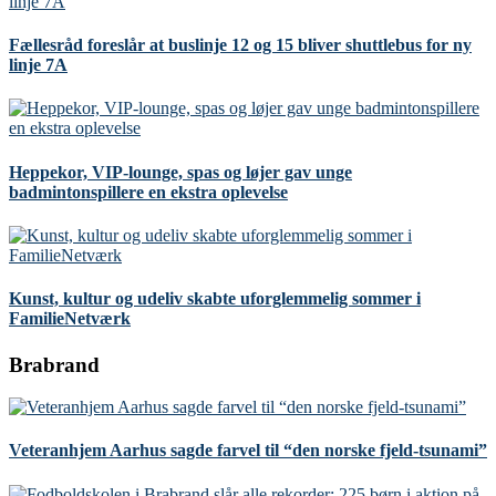
Fællesråd foreslår at buslinje 12 og 15 bliver shuttlebus for ny
linje 7A
Heppekor, VIP-lounge, spas og løjer gav unge
badmintonspillere en ekstra oplevelse
Kunst, kultur og udeliv skabte uforglemmelig sommer i
FamilieNetværk
Brabrand
Veteranhjem Aarhus sagde farvel til “den norske fjeld-tsunami”