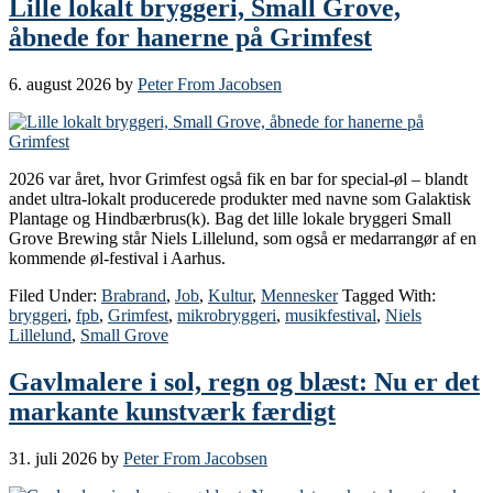
Lille lokalt bryggeri, Small Grove,
åbnede for hanerne på Grimfest
6. august 2026
by
Peter From Jacobsen
2026 var året, hvor Grimfest også fik en bar for special-øl – blandt
andet ultra-lokalt producerede produkter med navne som Galaktisk
Plantage og Hindbærbrus(k). Bag det lille lokale bryggeri Small
Grove Brewing står Niels Lillelund, som også er medarrangør af en
kommende øl-festival i Aarhus.
Filed Under:
Brabrand
,
Job
,
Kultur
,
Mennesker
Tagged With:
bryggeri
,
fpb
,
Grimfest
,
mikrobryggeri
,
musikfestival
,
Niels
Lillelund
,
Small Grove
Gavlmalere i sol, regn og blæst: Nu er det
markante kunstværk færdigt
31. juli 2026
by
Peter From Jacobsen