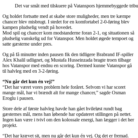
Det var småt med tilskuere på Vatanspors hjemmebyggede tribun
Og holdet fortsatte med at skabe store muligheder, men tre kæmpe
chancer blev misbrugt. I stedet for en komfortabel 2-0-føring blev
kampen pludselig vendt på hovedet.
Mod spil og chancer kom modstanderne foran 2-1, og situationen så
pludselig vanskelig ud for Vatanspor. Men holdet øgede tempoet og
satte gæsterne under pres.
Og på få minutter inden pausen fik den tidligere Brabrand IF-spiller
Alex Khalil udlignet, og Mustafa Husseinzada bragte troen tilbage
hos Vatanspor med endnu en scoring. Dermed kunne Vatanspor gå
til halvleg med en 3-2-føring.
“Nu går det kun én vej!”
“Det har været vores problem hele foråret. Selvom vi har scoret
mange mål, har vi brændt alt for mange chancer,” sagde Osman
Eroglu i pausen.
Store dele af første halvleg havde han gået hvileløst rundt bag
gæsternes mål, mens han løbende har opdateret stillingen på nettet.
Ingen kan være i tvivl om den kolossale energi, han lægger i det her
projekt.
“Det har krævet sit, men nu går det kun én vej. Og det er fremad.