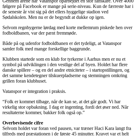
Gennem årene har Vatanspor oparbejdet en stor fanskare. Over 4000
følgere på Facebook er mange på serie-niveau. Kun de færreste har i
de seneste år vist sig på det ellers hyggelige stadion ved
Sødalskolen. Men nu er de begyndt at dukke op igen.
Selvom regnbygerne lørdag med korte mellemrum piskede hen over
fodboldbanen, var der pænt fremmøde.
Både på og udenfor fodboldbanen er det tydeligt, at Vatanspor
samler folk med mange forskellige baggrunde.
Klubben startede som en klub for tyrkerne i Aarhus men er nu et
symbol på udviklingen i den vestlige del af byen. Holdet har flere
danske spillere – og en del andre etniciteter – i startopstillingen, og
det samme kendetegner tilskuerpladserne og stemningen omkring
grillen foran klubhuset.
Vatanspor er integration i praksis.
“Folk er kommet tilbage, når de kan se, at det går godt. Vi har
virkelig stor opbakning. I dag er ingenting, fordi det øser ned. Når
resultaterne kommer, bakker folk også op.”
Overbevisende cifre
Selvom holdet var foran ved pausen, var træner Haci Kara langt fra
tilfreds med præstationen i de første 45 minutter. Kravet var et helt