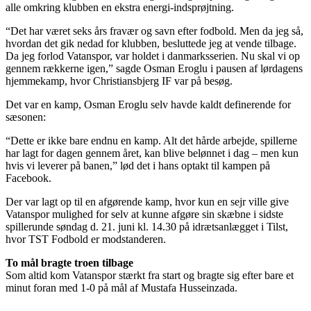
alle omkring klubben en ekstra energi-indsprøjtning.
“Det har været seks års fravær og savn efter fodbold. Men da jeg så,
hvordan det gik nedad for klubben, besluttede jeg at vende tilbage.
Da jeg forlod Vatanspor, var holdet i danmarksserien. Nu skal vi op
gennem rækkerne igen,” sagde Osman Eroglu i pausen af lørdagens
hjemmekamp, hvor Christiansbjerg IF var på besøg.
Det var en kamp, Osman Eroglu selv havde kaldt definerende for
sæsonen:
“Dette er ikke bare endnu en kamp. Alt det hårde arbejde, spillerne
har lagt for dagen gennem året, kan blive belønnet i dag – men kun
hvis vi leverer på banen,” lød det i hans optakt til kampen på
Facebook.
Der var lagt op til en afgørende kamp, hvor kun en sejr ville give
Vatanspor mulighed for selv at kunne afgøre sin skæbne i sidste
spillerunde søndag d. 21. juni kl. 14.30 på idrætsanlægget i Tilst,
hvor TST Fodbold er modstanderen.
To mål bragte troen tilbage
Som altid kom Vatanspor stærkt fra start og bragte sig efter bare et
minut foran med 1-0 på mål af Mustafa Husseinzada.