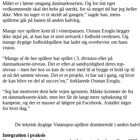
Målet er i første omgang danmarksserien. Og for mit eget
vedkommende skal det helst gå stærkt, for så meget tid har jeg heller
ikke. Men nu tager vi et skridt ad gangen,” sagde han, mens
spillerne gik på banen til anden halvleg.
Mange nye spillere kom til i vinterpausen. Osman Eroglu lægger
ikke skjul på, at han har et stort netværk i fodbold-verdenen. Og
mange dygtige fodboldspillere har ladet sig overbevise om hans
vision.
“Mange af de her spillere har spillet i 3. division eller på
danmarksserie-niveau. Det er efter al sandsynlighed deres top-
niveau – men her hos os kan de være med til at bygge et hold op til
at nå det samme niveau. Det er et projekt, vi har sat i gang, og hvor
de kan blive en del af succes´en,” forklarede Osman Eroglu.
“Jeg har motiveret dem hele vejen igennem. Måske kommer de fra
en danmarksserie-klub, men her får de langt mere opbakning til
kampene, og der er masser af følgere på Facebook. Antallet stiger
for hver dag.”
De teknisk dygtige Vatanspor-spillere dominerede i anden halvle
Integration i praksis