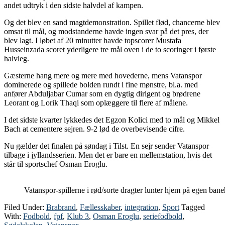
andet udtryk i den sidste halvdel af kampen.
Og det blev en sand magtdemonstration. Spillet flød, chancerne blev
omsat til mål, og modstanderne havde ingen svar på det pres, der
blev lagt. I løbet af 20 minutter havde topscorer Mustafa
Husseinzada scoret yderligere tre mål oven i de to scoringer i første
halvleg.
Gæsterne hang mere og mere med hovederne, mens Vatanspor
dominerede og spillede bolden rundt i fine mønstre, bl.a. med
anfører Abduljabar Cumar som en dygtig dirigent og brødrene
Leorant og Lorik Thaqi som oplæggere til flere af målene.
I det sidste kvarter lykkedes det Egzon Kolici med to mål og Mikkel
Bach at cementere sejren. 9-2 lød de overbevisende cifre.
Nu gælder det finalen på søndag i Tilst. En sejr sender Vatanspor
tilbage i jyllandsserien. Men det er bare en mellemstation, hvis det
står til sportschef Osman Eroglu.
Vatanspor-spillerne i rød/sorte dragter lunter hjem på egen baneh
Filed Under:
Brabrand
,
Fællesskaber
,
integration
,
Sport
Tagged
With:
Fodbold
,
fpf
,
Klub 3
,
Osman Eroglu
,
seriefodbold
,