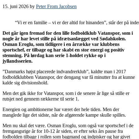
15. juni 2026
by
Peter From Jacobsen
“Vi er en familie – vi er der altid for hinanden”, står der på 
Det går igen fremad for den lille fodboldklub Vatanspor, som i
nogle år har levet stille på idrætsanlægget ved Sødalskolen.
Osman Eroglu, som tidligere i en årrække var klubbens
sportschef, er tilbage og har skabt en stor energi og positiv
stemning. På lørdag kan serie 1-holdet rykke op i
jyllandsserien.
”Danmarks højst placerede indvandrerklub”, kaldte man i 2017
fodboldklubben Vatanspor, der dengang var få minutter fra at kunne
kalde sig divisionshold.
Men det gik ikke for Vatanspor, som i de senere år lige så stille er
rutsjet ned gennem rækkerne til serie 1.
Energien og ambitionerne har været der hele tiden. Men der
manglede lige det sidste, når de afgørende kampe skulle spilles.
Men nu skal det være. Osman Eroglu, som også var sportschef i de
fremgangsrige år for 10-12 år siden, er efter seks års pause fra
fodbolden tilbage i rollen som bagmand og indpisker og har givet