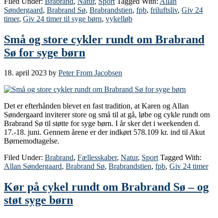
Filed Under:
Brabrand
,
Natur
,
Sport
Tagged With:
Allan
Søndergaard
,
Brabrand Sø
,
Brabrandstien
,
fpb
,
friluftsliv
,
Giv 24
timer
,
Giv 24 timer til syge børn
,
vykelløb
Små og store cykler rundt om Brabrand
Sø for syge børn
18. april 2023
by
Peter From Jacobsen
Det er efterhånden blevet en fast tradition, at Karen og Allan
Søndergaard inviterer store og små til at gå, løbe og cykle rundt om
Brabrand Sø til støtte for syge børn. I år sker det i weekenden d.
17.-18. juni. Gennem årene er der indkørt 578.109 kr. ind til Akut
Børnemodtagelse.
Filed Under:
Brabrand
,
Fællesskaber
,
Natur
,
Sport
Tagged With:
Allan Søndergaard
,
Brabrand Sø
,
Brabrandstien
,
fpb
,
Giv 24 timer
Kør på cykel rundt om Brabrand Sø – og
støt syge børn