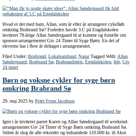
Hvad er det med ham, Allan, som år efter år arrangerer cykelløb
omkring Brabrand Sø? Forleden havde 3.C på Engdalskolen
inviteret 78-årige Allan Søndergaard til at komme og fortælle om
sponsor-arrangementet Giv 24 Timer til Syge Børn. En del af
eleverne har i flere år deltaget i arrangementet.
Filed Under:
Brabrand
,
Lokalsamfund
,
Natur
Tagged With:
Allan
Søndergaard
,
Brabrand Sø
,
Brabrandstien
,
Engdalskolen
,
fpb
,
Giv
24 timer
Børn og voksne cykler for syge børn
omkring Brabrand Sø
29. maj 2025
by
Peter From Jacobsen
Igen i år inviterer parret Karen og Allan Søndergaard til weekend-
arrangementet Giv 24 Timer til Syge Børn omkring Brabrand Sø.
Sidste år slog de alle rekorder og indsamlede 110.000 kr. til Akut