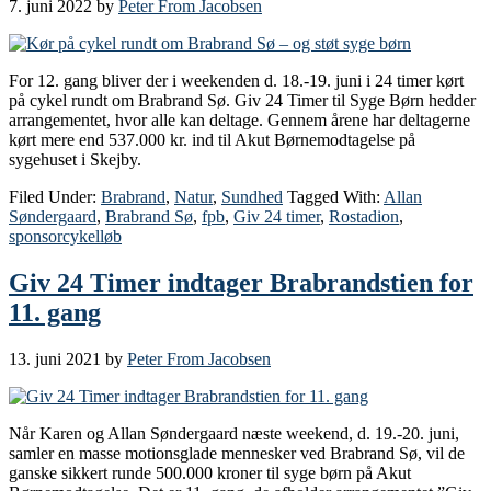
7. juni 2022
by
Peter From Jacobsen
For 12. gang bliver der i weekenden d. 18.-19. juni i 24 timer kørt
på cykel rundt om Brabrand Sø. Giv 24 Timer til Syge Børn hedder
arrangementet, hvor alle kan deltage. Gennem årene har deltagerne
kørt mere end 537.000 kr. ind til Akut Børnemodtagelse på
sygehuset i Skejby.
Filed Under:
Brabrand
,
Natur
,
Sundhed
Tagged With:
Allan
Søndergaard
,
Brabrand Sø
,
fpb
,
Giv 24 timer
,
Rostadion
,
sponsorcykelløb
Giv 24 Timer indtager Brabrandstien for
11. gang
13. juni 2021
by
Peter From Jacobsen
Når Karen og Allan Søndergaard næste weekend, d. 19.-20. juni,
samler en masse motionsglade mennesker ved Brabrand Sø, vil de
ganske sikkert runde 500.000 kroner til syge børn på Akut