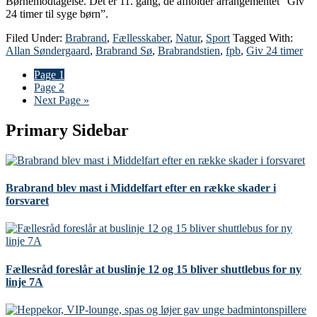
Børnemodtagelse. Det er 11. gang, de afholder arrangementet ”Giv
24 timer til syge børn”.
Filed Under:
Brabrand
,
Fællesskaber
,
Natur
,
Sport
Tagged With:
Allan Søndergaard
,
Brabrand Sø
,
Brabrandstien
,
fpb
,
Giv 24 timer
Page
1
Page
2
Next Page »
Primary Sidebar
Brabrand blev mast i Middelfart efter en række skader i
forsvaret
Fællesråd foreslår at buslinje 12 og 15 bliver shuttlebus for ny
linje 7A