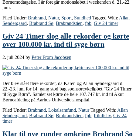
Børnemodtagelse. I år foregår motionsløbet i weekenden d. 21.-22.
juni.
Filed Under:
Brabrand
,
Natur
,
Sport
,
Sundhed
Tagged With:
Allan
Søndergaard
,
Brabrand Sø
,
Brabrandstien
,
fpb
,
Giv 24 timer
Giv 24 Timer slog alle rekorder og kørte
over 100.000 kr. ind til syge børn
2. juli 2024
by
Peter From Jacobsen
Der blev slået flere rekorder, da Karen og Allan Søndergaard d.
22.-23. juni for 14. gang stod bag sponsorcykelløbet ”Giv 24 Timer
til Syge Børn”. Samlet set kørte de hele 107.747 kr. ind til Akut
Børneafdeling på Aarhus Universitetshospital.
Filed Under:
Brabrand
,
Lokalsamfund
,
Natur
Tagged With:
Allan
Søndergaard
,
Brabrand Sø
,
Brabrandstien
,
fpb
,
friluftsliv
,
Giv 24
timer
Klar til nye runder omkring Brabrand Sø