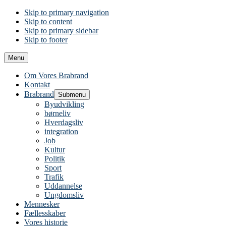
Skip to primary navigation
Skip to content
Skip to primary sidebar
Skip to footer
Menu
Om Vores Brabrand
Kontakt
Brabrand
Submenu
Byudvikling
børneliv
Hverdagsliv
integration
Job
Kultur
Politik
Sport
Trafik
Uddannelse
Ungdomsliv
Mennesker
Fællesskaber
Vores historie