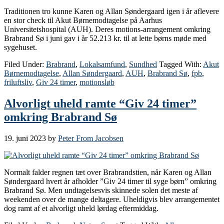
Traditionen tro kunne Karen og Allan Søndergaard igen i år aflevere
en stor check til Akut Børnemodtagelse på Aarhus
Universitetshospital (AUH). Deres motions-arrangement omkring
Brabrand Sø i juni gav i år 52.213 kr. til at lette børns møde med
sygehuset.
Filed Under:
Brabrand
,
Lokalsamfund
,
Sundhed
Tagged With:
Akut
Børnemodtagelse
,
Allan Søndergaard
,
AUH
,
Brabrand Sø
,
fpb
,
friluftsliv
,
Giv 24 timer
,
motionsløb
Alvorligt uheld ramte “Giv 24 timer”
omkring Brabrand Sø
19. juni 2023
by
Peter From Jacobsen
Normalt falder regnen tæt over Brabrandstien, når Karen og Allan
Søndergaard hvert år afholder ”Giv 24 timer til syge børn” omkring
Brabrand Sø. Men undtagelsesvis skinnede solen det meste af
weekenden over de mange deltagere. Uheldigvis blev arrangementet
dog ramt af et alvorligt uheld lørdag eftermiddag.