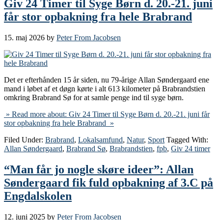
Giv 24 Timer til Syge Børn d. 20.-21. juni
får stor opbakning fra hele Brabrand
15. maj 2026
by
Peter From Jacobsen
Det er efterhånden 15 år siden, nu 79-årige Allan Søndergaard ene
mand i løbet af et døgn kørte i alt 613 kilometer på Brabrandstien
omkring Brabrand Sø for at samle penge ind til syge børn.
» Read more about: Giv 24 Timer til Syge Børn d. 20.-21. juni får
stor opbakning fra hele Brabrand »
Filed Under:
Brabrand
,
Lokalsamfund
,
Natur
,
Sport
Tagged With:
Allan Søndergaard
,
Brabrand Sø
,
Brabrandstien
,
fpb
,
Giv 24 timer
“Man får jo nogle skøre ideer”: Allan
Søndergaard fik fuld opbakning af 3.C på
Engdalskolen
12. juni 2025
by
Peter From Jacobsen