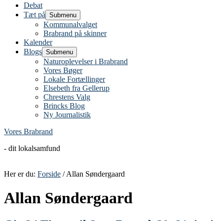
Debat
Tæt på
Submenu
Kommunalvalget
Brabrand på skinner
Kalender
Blogs
Submenu
Naturoplevelser i Brabrand
Vores Bøger
Lokale Fortællinger
Elsebeth fra Gellerup
Chrestens Valg
Brincks Blog
Ny Journalistik
Vores Brabrand
- dit lokalsamfund
Her er du:
Forside
/ Allan Søndergaard
Allan Søndergaard