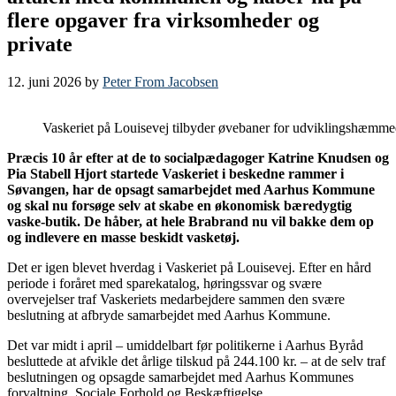
flere opgaver fra virksomheder og
private
12. juni 2026
by
Peter From Jacobsen
Vaskeriet på Louisevej tilbyder øvebaner for udviklingshæmmede
Præcis 10 år efter at de to socialpædagoger Katrine Knudsen og
Pia Stabell Hjort startede Vaskeriet i beskedne rammer i
Søvangen, har de opsagt samarbejdet med Aarhus Kommune
og skal nu forsøge selv at skabe en økonomisk bæredygtig
vaske-butik. De håber, at hele Brabrand nu vil bakke dem op
og indlevere en masse beskidt vasketøj.
Det er igen blevet hverdag i Vaskeriet på Louisevej. Efter en hård
periode i foråret med sparekatalog, høringssvar og svære
overvejelser traf Vaskeriets medarbejdere sammen den svære
beslutning at afbryde samarbejdet med Aarhus Kommune.
Det var midt i april – umiddelbart før politikerne i Aarhus Byråd
besluttede at afvikle det årlige tilskud på 244.100 kr. – at de selv traf
beslutningen og opsagde samarbejdet med Aarhus Kommunes
forvaltning, Sociale Forhold og Beskæftigelse.