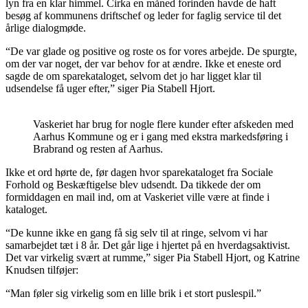
lyn fra en klar himmel. Cirka en måned forinden havde de haft
besøg af kommunens driftschef og leder for faglig service til det
årlige dialogmøde.
“De var glade og positive og roste os for vores arbejde. De spurgte,
om der var noget, der var behov for at ændre. Ikke et eneste ord
sagde de om sparekataloget, selvom det jo har ligget klar til
udsendelse få uger efter,” siger Pia Stabell Hjort.
Vaskeriet har brug for nogle flere kunder efter afskeden med
Aarhus Kommune og er i gang med ekstra markedsføring i
Brabrand og resten af Aarhus.
Ikke et ord hørte de, før dagen hvor sparekataloget fra Sociale
Forhold og Beskæftigelse blev udsendt. Da tikkede der om
formiddagen en mail ind, om at Vaskeriet ville være at finde i
kataloget.
“De kunne ikke en gang få sig selv til at ringe, selvom vi har
samarbejdet tæt i 8 år. Det går lige i hjertet på en hverdagsaktivist.
Det var virkelig svært at rumme,” siger Pia Stabell Hjort, og Katrine
Knudsen tilføjer:
“Man føler sig virkelig som en lille brik i et stort puslespil.”