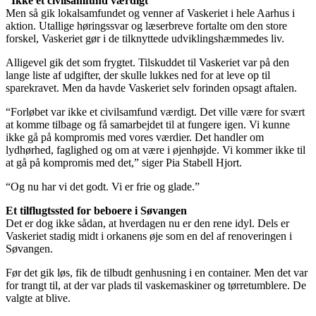
“Ikke et civilsamfund værdigt”
Men så gik lokalsamfundet og venner af Vaskeriet i hele Aarhus i
aktion. Utallige høringssvar og læserbreve fortalte om den store
forskel, Vaskeriet gør i de tilknyttede udviklingshæmmedes liv.
Alligevel gik det som frygtet. Tilskuddet til Vaskeriet var på den
lange liste af udgifter, der skulle lukkes ned for at leve op til
sparekravet. Men da havde Vaskeriet selv forinden opsagt aftalen.
“Forløbet var ikke et civilsamfund værdigt. Det ville være for svært
at komme tilbage og få samarbejdet til at fungere igen. Vi kunne
ikke gå på kompromis med vores værdier. Det handler om
lydhørhed, faglighed og om at være i øjenhøjde. Vi kommer ikke til
at gå på kompromis med det,” siger Pia Stabell Hjort.
“Og nu har vi det godt. Vi er frie og glade.”
Et tilflugtssted for beboere i Søvangen
Det er dog ikke sådan, at hverdagen nu er den rene idyl. Dels er
Vaskeriet stadig midt i orkanens øje som en del af renoveringen i
Søvangen.
Før det gik løs, fik de tilbudt genhusning i en container. Men det var
for trangt til, at der var plads til vaskemaskiner og tørretumblere. De
valgte at blive.