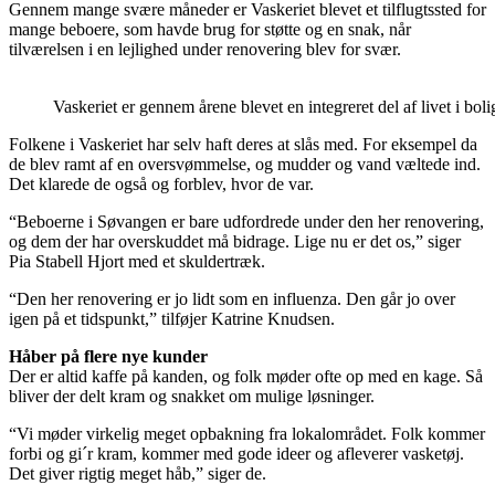
Gennem mange svære måneder er Vaskeriet blevet et tilflugtssted for
mange beboere, som havde brug for støtte og en snak, når
tilværelsen i en lejlighed under renovering blev for svær.
Vaskeriet er gennem årene blevet en integreret del af livet i b
Folkene i Vaskeriet har selv haft deres at slås med. For eksempel da
de blev ramt af en oversvømmelse, og mudder og vand væltede ind.
Det klarede de også og forblev, hvor de var.
“Beboerne i Søvangen er bare udfordrede under den her renovering,
og dem der har overskuddet må bidrage. Lige nu er det os,” siger
Pia Stabell Hjort med et skuldertræk.
“Den her renovering er jo lidt som en influenza. Den går jo over
igen på et tidspunkt,” tilføjer Katrine Knudsen.
Håber på flere nye kunder
Der er altid kaffe på kanden, og folk møder ofte op med en kage. Så
bliver der delt kram og snakket om mulige løsninger.
“Vi møder virkelig meget opbakning fra lokalområdet. Folk kommer
forbi og gi´r kram, kommer med gode ideer og afleverer vasketøj.
Det giver rigtig meget håb,” siger de.