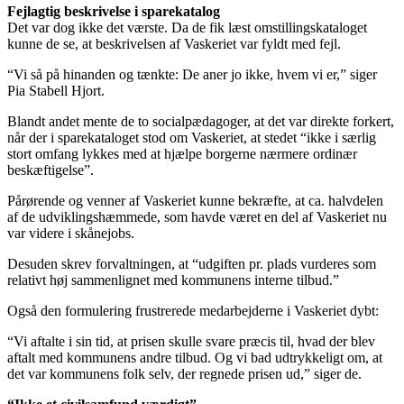
Fejlagtig beskrivelse i sparekatalog
Det var dog ikke det værste. Da de fik læst omstillingskataloget
kunne de se, at beskrivelsen af Vaskeriet var fyldt med fejl.
“Vi så på hinanden og tænkte: De aner jo ikke, hvem vi er,” siger
Pia Stabell Hjort.
Blandt andet mente de to socialpædagoger, at det var direkte forkert,
når der i sparekataloget stod om Vaskeriet, at stedet “ikke i særlig
stort omfang lykkes med at hjælpe borgerne nærmere ordinær
beskæftigelse”.
Pårørende og venner af Vaskeriet kunne bekræfte, at ca. halvdelen
af de udviklingshæmmede, som havde været en del af Vaskeriet nu
var videre i skånejobs.
Desuden skrev forvaltningen, at “udgiften pr. plads vurderes som
relativt høj sammenlignet med kommunens interne tilbud.”
Også den formulering frustrerede medarbejderne i Vaskeriet dybt:
“Vi aftalte i sin tid, at prisen skulle svare præcis til, hvad der blev
aftalt med kommunens andre tilbud. Og vi bad udtrykkeligt om, at
det var kommunens folk selv, der regnede prisen ud,” siger de.