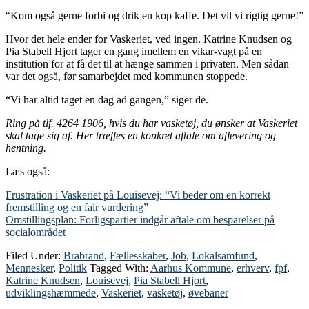
“Kom også gerne forbi og drik en kop kaffe. Det vil vi rigtig gerne!”
Hvor det hele ender for Vaskeriet, ved ingen. Katrine Knudsen og
Pia Stabell Hjort tager en gang imellem en vikar-vagt på en
institution for at få det til at hænge sammen i privaten. Men sådan
var det også, før samarbejdet med kommunen stoppede.
“Vi har altid taget en dag ad gangen,” siger de.
Ring på tlf. 4264 1906, hvis du har vasketøj, du ønsker at Vaskeriet
skal tage sig af. Her træffes en konkret aftale om aflevering og
hentning.
Læs også:
Frustration i Vaskeriet på Louisevej: “Vi beder om en korrekt
fremstilling og en fair vurdering”
Omstillingsplan: Forligspartier indgår aftale om besparelser på
socialområdet
Filed Under:
Brabrand
,
Fællesskaber
,
Job
,
Lokalsamfund
,
Mennesker
,
Politik
Tagged With:
Aarhus Kommune
,
erhverv
,
fpf
,
Katrine Knudsen
,
Louisevej
,
Pia Stabell Hjort
,
udviklingshæmmede
,
Vaskeriet
,
vasketøj
,
øvebaner