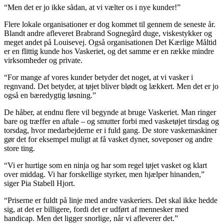
“Men det er jo ikke sådan, at vi vælter os i nye kunder!”
Flere lokale organisationer er dog kommet til gennem de seneste år.
Blandt andre afleveret Brabrand Sognegård duge, viskestykker og
meget andet på Louisevej. Også organisationen Det Kærlige Måltid
er en flittig kunde hos Vaskeriet, og det samme er en række mindre
virksomheder og private.
“For mange af vores kunder betyder det noget, at vi vasker i
regnvand. Det betyder, at tøjet bliver blødt og lækkert. Men det er jo
også en bæredygtig løsning.”
De håber, at endnu flere vil begynde at bruge Vaskeriet. Man ringer
bare og træffer en aftale – og smutter forbi med vasketøjet tirsdag og
torsdag, hvor medarbejderne er i fuld gang. De store vaskemaskiner
gør det for eksempel muligt at få vasket dyner, soveposer og andre
store ting.
“Vi er hurtige som en ninja og har som regel tøjet vasket og klart
over middag. Vi har forskellige styrker, men hjælper hinanden,”
siger Pia Stabell Hjort.
“Priserne er fuldt på linje med andre vaskeriers. Det skal ikke hedde
sig, at det er billigere, fordi det er udført af mennesker med
handicap. Men det ligger snorlige, når vi afleverer det.”