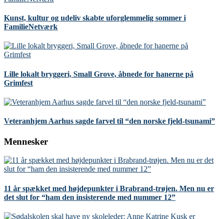
Kunst, kultur og udeliv skabte uforglemmelig sommer i
FamilieNetværk
Lille lokalt bryggeri, Small Grove, åbnede for hanerne på
Grimfest
Veteranhjem Aarhus sagde farvel til “den norske fjeld-tsunami”
Mennesker
11 år spækket med højdepunkter i Brabrand-trøjen. Men nu er
det slut for “ham den insisterende med nummer 12”