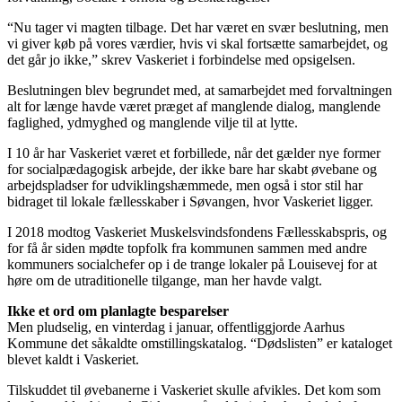
“Nu tager vi magten tilbage. Det har været en svær beslutning, men
vi giver køb på vores værdier, hvis vi skal fortsætte samarbejdet, og
det går jo ikke,” skrev Vaskeriet i forbindelse med opsigelsen.
Beslutningen blev begrundet med, at samarbejdet med forvaltningen
alt for længe havde været præget af manglende dialog, manglende
faglighed, ydmyghed og manglende vilje til at lytte.
I 10 år har Vaskeriet været et forbillede, når det gælder nye former
for socialpædagogisk arbejde, der ikke bare har skabt øvebane og
arbejdspladser for udviklingshæmmede, men også i stor stil har
bidraget til lokale fællesskaber i Søvangen, hvor Vaskeriet ligger.
I 2018 modtog Vaskeriet Muskelsvindsfondens Fællesskabspris, og
for få år siden mødte topfolk fra kommunen sammen med andre
kommuners socialchefer op i de trange lokaler på Louisevej for at
høre om de utraditionelle tilgange, man her havde valgt.
Ikke et ord om planlagte besparelser
Men pludselig, en vinterdag i januar, offentliggjorde Aarhus
Kommune det såkaldte omstillingskatalog. “Dødslisten” er kataloget
blevet kaldt i Vaskeriet.
Tilskuddet til øvebanerne i Vaskeriet skulle afvikles. Det kom som