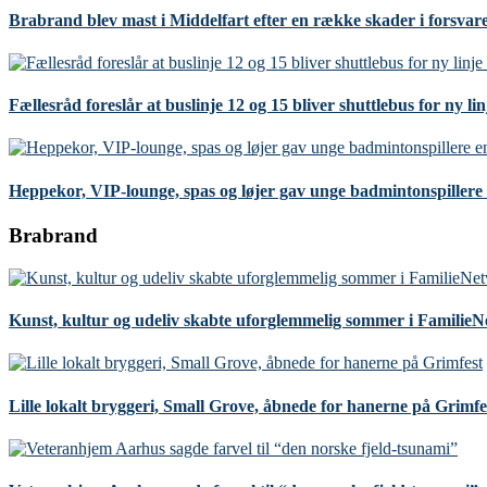
Brabrand blev mast i Middelfart efter en række skader i forsvar
Fællesråd foreslår at buslinje 12 og 15 bliver shuttlebus for ny li
Heppekor, VIP-lounge, spas og løjer gav unge badmintonspillere 
Brabrand
Kunst, kultur og udeliv skabte uforglemmelig sommer i Familie
Lille lokalt bryggeri, Small Grove, åbnede for hanerne på Grimfe