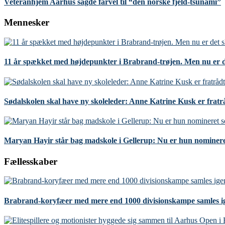
Veteranhjem Aarhus sagde farvel til “den norske fjeld-tsunami”
Mennesker
11 år spækket med højdepunkter i Brabrand-trøjen. Men nu er d
Sødalskolen skal have ny skoleleder: Anne Katrine Kusk er fratr
Maryan Hayir står bag madskole i Gellerup: Nu er hun nominere
Fællesskaber
Brabrand-koryfæer med mere end 1000 divisionskampe samles i