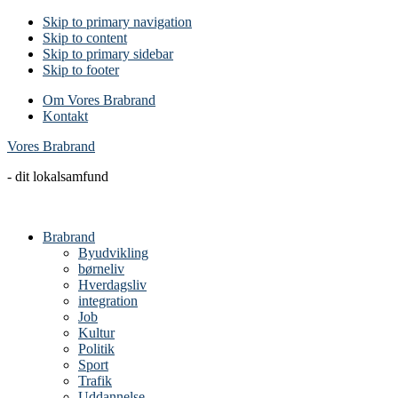
Skip to primary navigation
Skip to content
Skip to primary sidebar
Skip to footer
Om Vores Brabrand
Kontakt
Vores Brabrand
- dit lokalsamfund
Brabrand
Byudvikling
børneliv
Hverdagsliv
integration
Job
Kultur
Politik
Sport
Trafik
Uddannelse