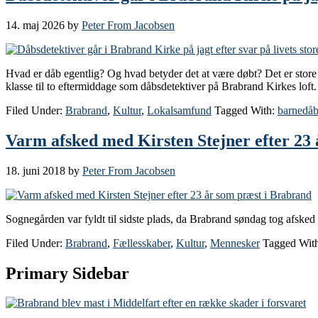
14. maj 2026
by
Peter From Jacobsen
Hvad er dåb egentlig? Og hvad betyder det at være døbt? Det er store
klasse til to eftermiddage som dåbsdetektiver på Brabrand Kirkes loft.
Filed Under:
Brabrand
,
Kultur
,
Lokalsamfund
Tagged With:
barnedå
Varm afsked med Kirsten Stejner efter 23
18. juni 2018
by
Peter From Jacobsen
Sognegården var fyldt til sidste plads, da Brabrand søndag tog afsked 
Filed Under:
Brabrand
,
Fællesskaber
,
Kultur
,
Mennesker
Tagged Wit
Primary Sidebar