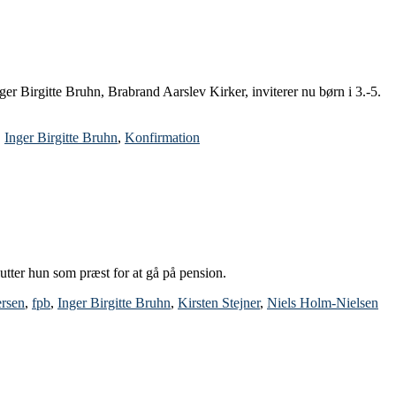
r Birgitte Bruhn, Brabrand Aarslev Kirker, inviterer nu børn i 3.-5.
,
Inger Birgitte Bruhn
,
Konfirmation
utter hun som præst for at gå på pension.
rsen
,
fpb
,
Inger Birgitte Bruhn
,
Kirsten Stejner
,
Niels Holm-Nielsen