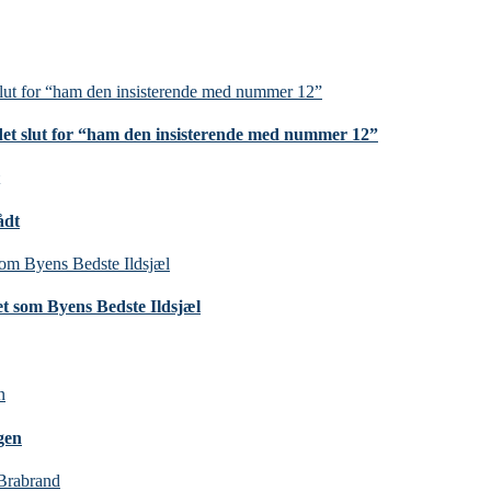
et slut for “ham den insisterende med nummer 12”
ådt
t som Byens Bedste Ildsjæl
gen