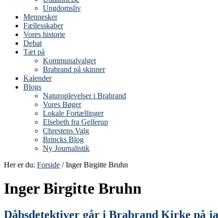
Ungdomsliv
Mennesker
Fællesskaber
Vores historie
Debat
Tæt på
Kommunalvalget
Brabrand på skinner
Kalender
Blogs
Naturoplevelser i Brabrand
Vores Bøger
Lokale Fortællinger
Elsebeth fra Gellerup
Chrestens Valg
Brincks Blog
Ny Journalistik
Her er du:
Forside
/ Inger Birgitte Bruhn
Inger Birgitte Bruhn
Dåbsdetektiver går i Brabrand Kirke på jag