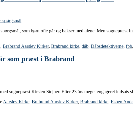
 spørgsmål, som børn ofte går og bakser med alene. Men sognepræst Inge
b
,
Brabrand Aarslev Kirker
,
Brabrand kirke
,
dåb
,
Dåbsdetektiverne
,
fpb
 år som præst i Brabrand
med sognepræst Kirsten Stejner. Efter 23 års meget engageret indsats sl
h:
Aarslev Kirke
,
Brabrand Aarslev Kirker
,
Brabrand kirke
,
Esben Ande