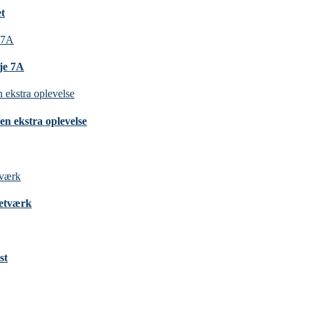
et
nje 7A
en ekstra oplevelse
Netværk
st