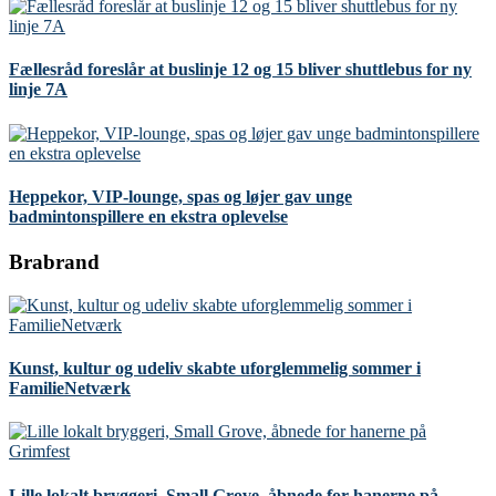
Fællesråd foreslår at buslinje 12 og 15 bliver shuttlebus for ny
linje 7A
Heppekor, VIP-lounge, spas og løjer gav unge
badmintonspillere en ekstra oplevelse
Brabrand
Kunst, kultur og udeliv skabte uforglemmelig sommer i
FamilieNetværk
Lille lokalt bryggeri, Small Grove, åbnede for hanerne på