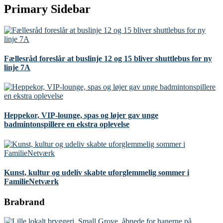
Primary Sidebar
Fællesråd foreslår at buslinje 12 og 15 bliver shuttlebus for ny
linje 7A
Heppekor, VIP-lounge, spas og løjer gav unge
badmintonspillere en ekstra oplevelse
Kunst, kultur og udeliv skabte uforglemmelig sommer i
FamilieNetværk
Brabrand