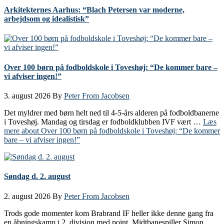
Arkitekternes Aarhus: “Blach Petersen var moderne,
arbejdsom og idealistisk”
Over 100 børn på fodboldskole i Toveshøj: “De kommer bare –
vi afviser ingen!”
3. august 2026
By
Peter From Jacobsen
Det myldrer med børn helt ned til 4-5-års alderen på fodboldbanerne
i Toveshøj. Mandag og tirsdag er fodboldklubben IVF vært …
Læs
mere
about Over 100 børn på fodboldskole i Toveshøj: “De kommer
bare – vi afviser ingen!”
Søndag d. 2. august
2. august 2026
By
Peter From Jacobsen
Trods gode momenter kom Brabrand IF heller ikke denne gang fra
en åbningskamp i 2. division med point. Midtbanespiller Simon …