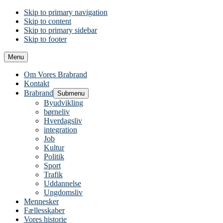
Skip to primary navigation
Skip to content
Skip to primary sidebar
Skip to footer
Menu
Om Vores Brabrand
Kontakt
Brabrand
Submenu
Byudvikling
børneliv
Hverdagsliv
integration
Job
Kultur
Politik
Sport
Trafik
Uddannelse
Ungdomsliv
Mennesker
Fællesskaber
Vores historie