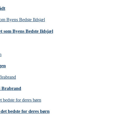
ådt
t som Byens Bedste Ildsjæl
gen
 i Brabrand
det bedste for deres børn