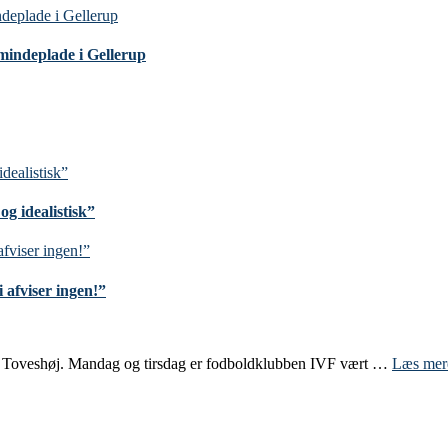
mindeplade i Gellerup
g idealistisk”
 afviser ingen!”
e i Toveshøj. Mandag og tirsdag er fodboldklubben IVF vært …
Læs me