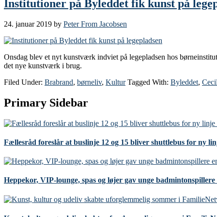
Institutioner på Byleddet fik kunst på lege
24. januar 2019
by
Peter From Jacobsen
Onsdag blev et nyt kunstværk indviet på legepladsen hos børneinstitu
det nye kunstværk i brug.
Filed Under:
Brabrand
,
børneliv
,
Kultur
Tagged With:
Byleddet
,
Ceci
Primary Sidebar
Fællesråd foreslår at buslinje 12 og 15 bliver shuttlebus for ny li
Heppekor, VIP-lounge, spas og løjer gav unge badmintonspillere 