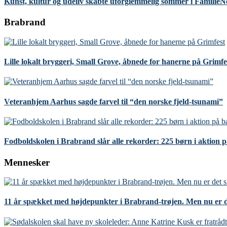
Kunst, kultur og udeliv skabte uforglemmelig sommer i Familie
Brabrand
Lille lokalt bryggeri, Small Grove, åbnede for hanerne på Grimfe
Veteranhjem Aarhus sagde farvel til “den norske fjeld-tsunami”
Fodboldskolen i Brabrand slår alle rekorder: 225 børn i aktion 
Mennesker
11 år spækket med højdepunkter i Brabrand-trøjen. Men nu er d