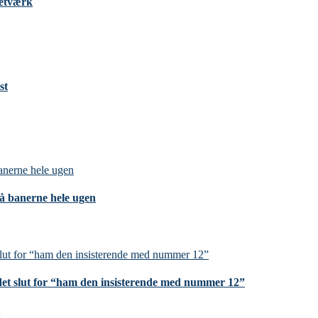
Netværk
st
på banerne hele ugen
et slut for “ham den insisterende med nummer 12”