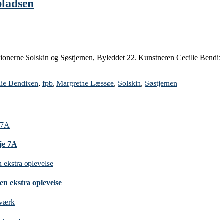
pladsen
tionerne Solskin og Søstjernen, Byleddet 22. Kunstneren Cecilie Bendixe
lie Bendixen
,
fpb
,
Margrethe Læssøe
,
Solskin
,
Søstjernen
nje 7A
en ekstra oplevelse