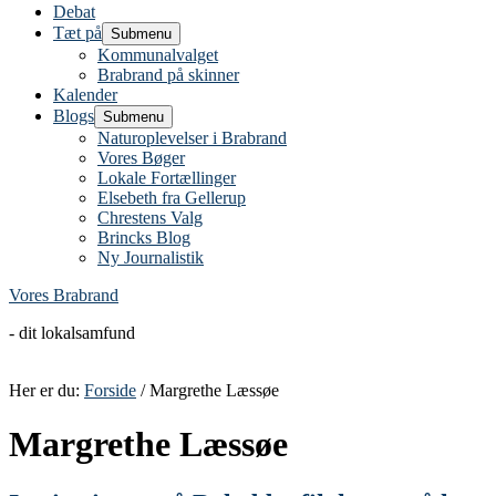
Debat
Tæt på
Submenu
Kommunalvalget
Brabrand på skinner
Kalender
Blogs
Submenu
Naturoplevelser i Brabrand
Vores Bøger
Lokale Fortællinger
Elsebeth fra Gellerup
Chrestens Valg
Brincks Blog
Ny Journalistik
Vores Brabrand
- dit lokalsamfund
Her er du:
Forside
/ Margrethe Læssøe
Margrethe Læssøe