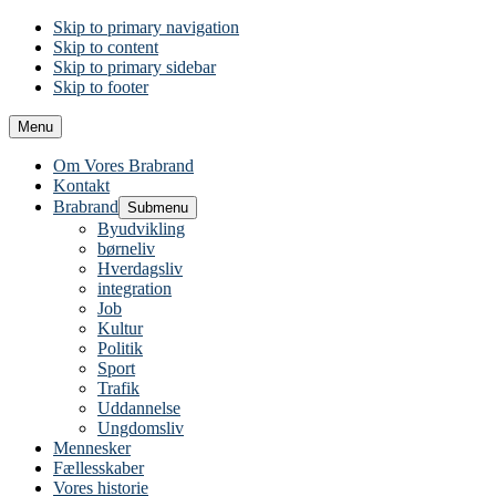
Skip to primary navigation
Skip to content
Skip to primary sidebar
Skip to footer
Menu
Om Vores Brabrand
Kontakt
Brabrand
Submenu
Byudvikling
børneliv
Hverdagsliv
integration
Job
Kultur
Politik
Sport
Trafik
Uddannelse
Ungdomsliv
Mennesker
Fællesskaber
Vores historie