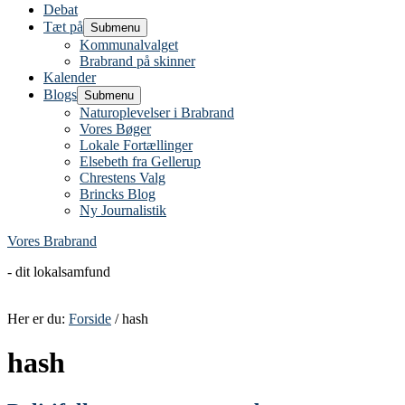
Debat
Tæt på
Submenu
Kommunalvalget
Brabrand på skinner
Kalender
Blogs
Submenu
Naturoplevelser i Brabrand
Vores Bøger
Lokale Fortællinger
Elsebeth fra Gellerup
Chrestens Valg
Brincks Blog
Ny Journalistik
Vores Brabrand
- dit lokalsamfund
Her er du:
Forside
/ hash
hash