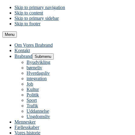
Skip to primary navigation
Skip to content
Skip to primary sidebar
Skip to footer
Menu
Om Vores Brabrand
Kontakt
Brabrand
Submenu
Byudvikling
børneliv
Hverdagsliv
integration
Job
Kultur
Politik
Sport
Trafik
Uddannelse
Ungdomsliv
Mennesker
Fællesskaber
Vores historie