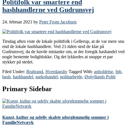
Politifolk var smartere end
hashhandlerne ved Gudrunsvej
24. februar 2021
by
Peter From Jacobsen
Tirsdag aften viste de lokale politifolk i Gellerup, at de var mere snu
end de lokale hashhandlere. Ved 21-tiden stod de klar på
Gudrunsvej, da de havde mistanke om, at der foregik hashandel ved
nogle bestemte boligblokke. Og det lykkedes at snuppe et par
stykker på stedet.
Filed Under:
Brabrand
,
Hverdagsliv
Tagged With:
anholdelse
,
fpb
,
hash
,
hashhandel
,
narkohandel
,
politiarbejde
,
Østjyllands Politi
Primary Sidebar
Kunst, kultur og udeliv skabte uforglemmelig sommer i
FamilieNetværk