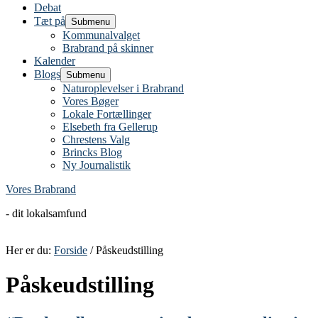
Debat
Tæt på
Submenu
Kommunalvalget
Brabrand på skinner
Kalender
Blogs
Submenu
Naturoplevelser i Brabrand
Vores Bøger
Lokale Fortællinger
Elsebeth fra Gellerup
Chrestens Valg
Brincks Blog
Ny Journalistik
Vores Brabrand
- dit lokalsamfund
Her er du:
Forside
/ Påskeudstilling
Påskeudstilling