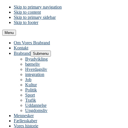
Skip to primary navigation
Skip to content
Skip to primary sidebar
Skip to footer
Menu
Om Vores Brabrand
Kontakt
Brabrand
Submenu
Byudvikling
børneliv
Hverdagsliv
integration
Job
Kultur
Politik
Sport
Trafik
Uddannelse
Ungdomsliv
Mennesker
Fællesskaber
Vores historie