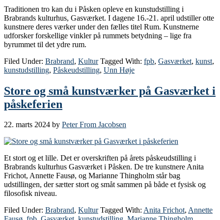
Traditionen tro kan du i Påsken opleve en kunstudstilling i
Brabrands kulturhus, Gasværket. I dagene 16.-21. april udstiller otte
kunstnere deres værker under den fælles titel Rum. Kunstnerne
udforsker forskellige vinkler på rummets betydning – lige fra
byrummet til det ydre rum.
Filed Under:
Brabrand
,
Kultur
Tagged With:
fpb
,
Gasværket
,
kunst
,
kunstudstilling
,
Påskeudstilling
,
Unn Høje
Store og små kunstværker på Gasværket i
påskeferien
22. marts 2024
by
Peter From Jacobsen
Et stort og et lille. Det er overskriften på årets påskeudstilling i
Brabrands kulturhus Gasværket i Påsken. De tre kunstnere Anita
Frichot, Annette Fausø, og Marianne Thingholm står bag
udstillingen, der sætter stort og småt sammen på både et fysisk og
filosofisk niveau.
Filed Under:
Brabrand
,
Kultur
Tagged With:
Anita Frichot
,
Annette
Fausø
,
fpb
,
Gasværket
,
kunstudstilling
,
Marianne Thingholm
,