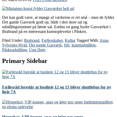
Det kan godt være, at mange af værkerne er ret små – men de fylder
Det gamle Gasværk godt op, både i den store sal og
udstillingsrummet på første sal. Endnu en gang byder Gasværket i
Brabrand på en interessant kunstoplevelse i Påsken.
Filed Under:
Brabrand
,
Fællesskaber
,
Kultur
Tagged With:
Anna
Sylvester-Hvid
,
Det gamle Gasværk
,
fpb
,
kunstudstilling
,
Påskeudstilling
,
Unn Høje
Primary Sidebar
Fællesråd foreslår at buslinje 12 og 15 bliver shuttlebus for ny
linje 7A
Heppekor, VIP-lounge, spas og løjer gav unge