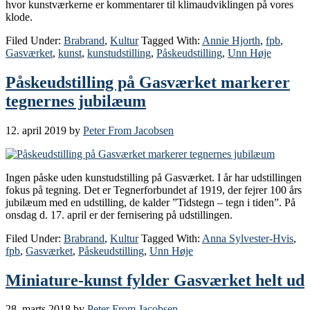
hvor kunstværkerne er kommentarer til klimaudviklingen på vores
klode.
Filed Under:
Brabrand
,
Kultur
Tagged With:
Annie Hjorth
,
fpb
,
Gasværket
,
kunst
,
kunstudstilling
,
Påskeudstilling
,
Unn Høje
Påskeudstilling på Gasværket markerer
tegnernes jubilæum
12. april 2019
by
Peter From Jacobsen
Ingen påske uden kunstudstilling på Gasværket. I år har udstillingen
fokus på tegning. Det er Tegnerforbundet af 1919, der fejrer 100 års
jubilæum med en udstilling, de kalder ”Tidstegn – tegn i tiden”. På
onsdag d. 17. april er der fernisering på udstillingen.
Filed Under:
Brabrand
,
Kultur
Tagged With:
Anna Sylvester-Hvis
,
fpb
,
Gasværket
,
Påskeudstilling
,
Unn Høje
Miniature-kunst fylder Gasværket helt ud
28. marts 2018
by
Peter From Jacobsen