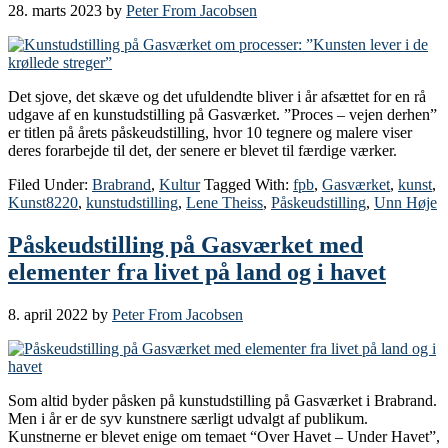
28. marts 2023
by
Peter From Jacobsen
Det sjove, det skæve og det ufuldendte bliver i år afsættet for en rå
udgave af en kunstudstilling på Gasværket. ”Proces – vejen derhen”
er titlen på årets påskeudstilling, hvor 10 tegnere og malere viser
deres forarbejde til det, der senere er blevet til færdige værker.
Filed Under:
Brabrand
,
Kultur
Tagged With:
fpb
,
Gasværket
,
kunst
,
Kunst8220
,
kunstudstilling
,
Lene Theiss
,
Påskeudstilling
,
Unn Høje
Påskeudstilling på Gasværket med
elementer fra livet på land og i havet
8. april 2022
by
Peter From Jacobsen
Som altid byder påsken på kunstudstilling på Gasværket i Brabrand.
Men i år er de syv kunstnere særligt udvalgt af publikum.
Kunstnerne er blevet enige om temaet “Over Havet – Under Havet”,