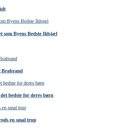
ådt
t som Byens Bedste Ildsjæl
 i Brabrand
det bedste for deres børn
trods en smal trup