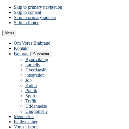
Skip to primary navigation
Skip to content
Skip to primary sidebar
Skip to footer
Menu
Om Vores Brabrand
Kontakt
Brabrand
Submenu
Byudvikling
børneliv
Hverdagsliv
integration
Job
Kultur
Politik
Sport
Trafik
Uddannelse
Ungdomsliv
Mennesker
Fællesskaber
Vores historie