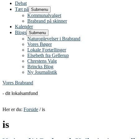
Debat
Tæt på
Submenu
Kommunalvalget
Brabrand på skinner
Kalender
Blogs
Submenu
Naturoplevelser i Brabrand
Vores Bøger
Lokale Fortællinger
Elsebeth fra Gellerup
Chrestens Valg
Brincks Blog
Ny Journalistik
Vores Brabrand
- dit lokalsamfund
Her er du:
Forside
/ is
is