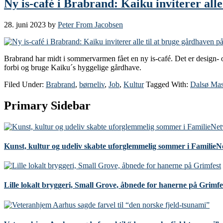
Ny is-café i Brabrand: Kaiku inviterer all
28. juni 2023
by
Peter From Jacobsen
Brabrand har midt i sommervarmen fået en ny is-café. Det er design- 
forbi og bruge Kaiku´s hyggelige gårdhave.
Filed Under:
Brabrand
,
børneliv
,
Job
,
Kultur
Tagged With:
Dalsø Mas
Primary Sidebar
Kunst, kultur og udeliv skabte uforglemmelig sommer i Familie
Lille lokalt bryggeri, Small Grove, åbnede for hanerne på Grimfe