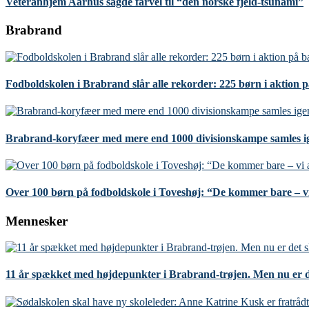
Veteranhjem Aarhus sagde farvel til “den norske fjeld-tsunami”
Brabrand
Fodboldskolen i Brabrand slår alle rekorder: 225 børn i aktion 
Brabrand-koryfæer med mere end 1000 divisionskampe samles i
Over 100 børn på fodboldskole i Toveshøj: “De kommer bare – vi
Mennesker
11 år spækket med højdepunkter i Brabrand-trøjen. Men nu er d