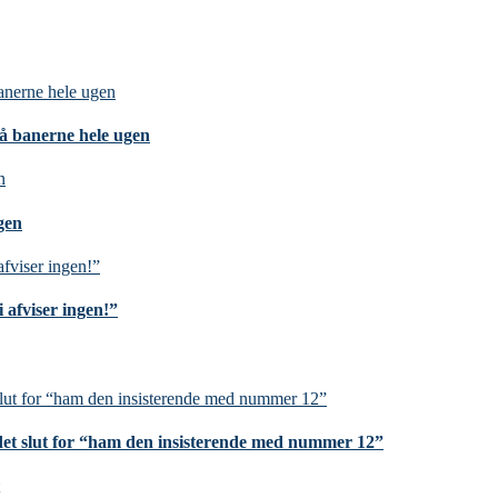
på banerne hele ugen
gen
 afviser ingen!”
et slut for “ham den insisterende med nummer 12”