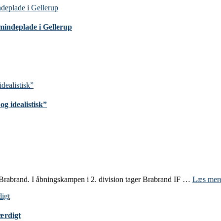
mindeplade i Gellerup
g idealistisk”
 Brabrand. I åbningskampen i 2. division tager Brabrand IF …
Læs mer
færdigt