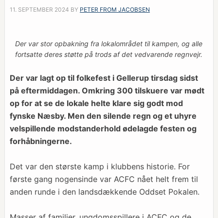
11. SEPTEMBER 2024
BY
PETER FROM JACOBSEN
Der var stor opbakning fra lokalområdet til kampen, og alle
fortsatte deres støtte på trods af det vedvarende regnvejr.
Der var lagt op til folkefest i Gellerup tirsdag sidst
på eftermiddagen. Omkring 300 tilskuere var mødt
op for at se de lokale helte klare sig godt mod
fynske Næsby. Men den silende regn og et uhyre
velspillende modstanderhold ødelagde festen og
forhåbningerne.
Det var den største kamp i klubbens historie. For
første gang nogensinde var ACFC nået helt frem til
anden runde i den landsdækkende Oddset Pokalen.
Masser af familier, ungdomsspillere i ACFC og de