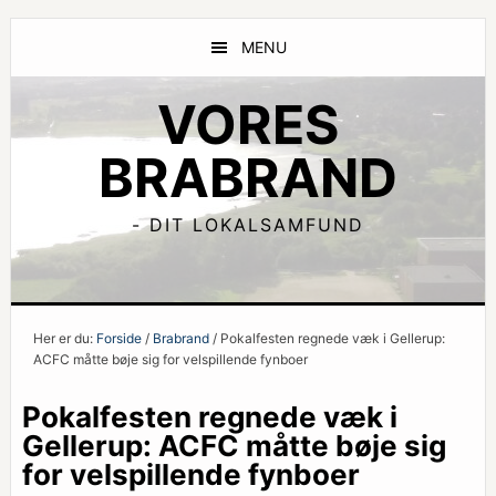
Skip
Skip
Skip
to
to
to
MENU
content
primary
footer
sidebar
VORES
BRABRAND
- DIT LOKALSAMFUND
Her er du:
Forside
/
Brabrand
/ Pokalfesten regnede væk i Gellerup:
ACFC måtte bøje sig for velspillende fynboer
Pokalfesten regnede væk i
Gellerup: ACFC måtte bøje sig
for velspillende fynboer