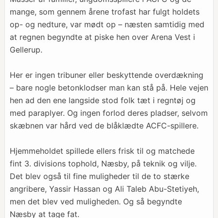
mange, som gennem årene trofast har fulgt holdets
op- og nedture, var mødt op – næsten samtidig med
at regnen begyndte at piske hen over Arena Vest i
Gellerup.
Her er ingen tribuner eller beskyttende overdækning
– bare nogle betonklodser man kan stå på. Hele vejen
hen ad den ene langside stod folk tæt i regntøj og
med paraplyer. Og ingen forlod deres pladser, selvom
skæbnen var hård ved de blåklædte ACFC-spillere.
Hjemmeholdet spillede ellers frisk til og matchede
fint 3. divisions tophold, Næsby, på teknik og vilje.
Det blev også til fine muligheder til de to stærke
angribere, Yassir Hassan og Ali Taleb Abu-Stetiyeh,
men det blev ved muligheden. Og så begyndte
Næsby at tage fat.