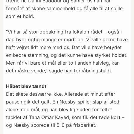
trænerne Danni Baddour og Samer Osman har
formået at skabe sammenhold og få alle til at spille
som et hold.
”Vi har så stor opbakning fra lokalområdet – også i
dag hvor rigtig mange er mødt op. Vi ville gerne have
haft vejret lidt mere med os. Det ville have betydet
en bedre stemning, og det kunne have styrket holdet.
Men får vi bare et mål eller to i anden halvleg, kan
det måske vende,” sagde han forhåbningsfuldt.
Håbet blev tændt
Det skete desværre ikke. Allerede et minut efter
pausen gik det galt. En Næsby-spiller slap af sted
alene mod mål, og han blev lige uden for feltet
tacklet af Taha Omar Kayed, som fik det røde kort –
og Næsby scorede til 5-0 på frisparket.