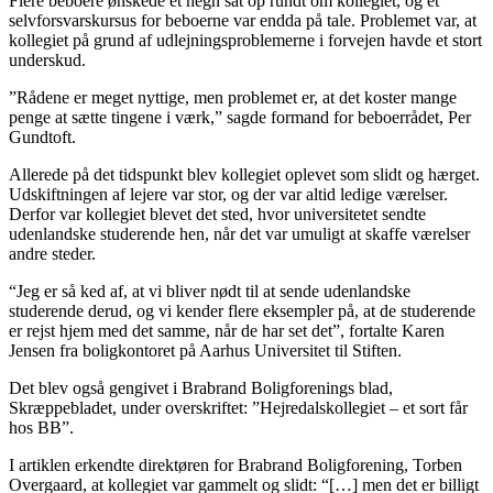
Flere beboere ønskede et hegn sat op rundt om kollegiet, og et
selvforsvarskursus for beboerne var endda på tale. Problemet var, at
kollegiet på grund af udlejningsproblemerne i forvejen havde et stort
underskud.
”Rådene er meget nyttige, men problemet er, at det koster mange
penge at sætte tingene i værk,” sagde formand for beboerrådet, Per
Gundtoft.
Allerede på det tidspunkt blev kollegiet oplevet som slidt og hærget.
Udskiftningen af lejere var stor, og der var altid ledige værelser.
Derfor var kollegiet blevet det sted, hvor universitetet sendte
udenlandske studerende hen, når det var umuligt at skaffe værelser
andre steder.
“Jeg er så ked af, at vi bliver nødt til at sende udenlandske
studerende derud, og vi kender flere eksempler på, at de studerende
er rejst hjem med det samme, når de har set det”, fortalte Karen
Jensen fra boligkontoret på Aarhus Universitet til Stiften.
Det blev også gengivet i Brabrand Boligforenings blad,
Skræppebladet, under overskriftet: ”Hejredalskollegiet – et sort får
hos BB”.
I artiklen erkendte direktøren for Brabrand Boligforening, Torben
Overgaard, at kollegiet var gammelt og slidt: “[…] men det er billigt