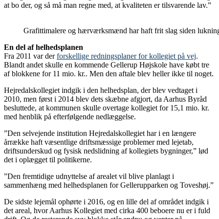
at bo der, og så må man regne med, at kvaliteten er tilsvarende lav.”
Grafittimalere og hærværksmænd har haft frit slag siden luknin
En del af helhedsplanen
Fra 2011 var der
forskellige redningsplaner for kollegiet på vej
.
Blandt andet skulle en kommende Gellerup Højskole have købt tre
af blokkene for 11 mio. kr.. Men den aftale blev heller ikke til noget.
Hejredalskollegiet indgik i den helhedsplan, der blev vedtaget i
2010, men først i 2014 blev dets skæbne afgjort, da Aarhus Byråd
besluttede, at kommunen skulle overtage kollegiet for 15,1 mio. kr.
med henblik på efterfølgende nedlæggelse.
”Den selvejende institution Hejredalskollegiet har i en længere
årrække haft væsentlige driftsmæssige problemer med lejetab,
driftsunderskud og fysisk nedslidning af kollegiets bygninger,” lød
det i oplægget til politikerne.
”Den fremtidige udnyttelse af arealet vil blive planlagt i
sammenhæng med helhedsplanen for Gellerupparken og Toveshøj.”
De sidste lejemål ophørte i 2016, og en lille del af området indgik i
det areal, hvor Aarhus Kollegiet med cirka 400 beboere nu er i fuld