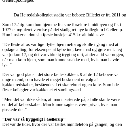
Gellerupkollegiet.
Da Hejredalskollegiet stadig var beboet: Billedet er fra 2011 og
Som 17-årig kom hun hjemme fra sine forældre i midtbyen og fik i
1977 et møbleret værelse på det stadig ret nye kollegium i Gellerup.
Hun husker endnu sin første husleje: 415 kr. alt inklusive.
”De fleste af os var lige flyttet hjemmefra og skulle i gang med at
opdage alting, for eksempel at købe ind, lave mad og gøre rent. Jeg
var jo kun 17, og det var virkelig trygt og rart, at der altid var nogen,
når man kom hjem, som man kunne snakke med, hvis man havde
lyst.”
Der var god plads i det store fælleskøkken. 9 af de 12 beboere var
unge mænd, som havde et meget beskedent udvalg af
køkkenredskaber, bestående af et skærebræt og en kniv. Som i de
fleste kollegier var køkkenet et samlingssted.
”Men det var ikke sådan, at man insisterede på, at alle skulle være
en del af fællesskabet. Man kunne sagtens være privat, hvis man
ønskede det.”
”Der var så hyggeligt i Gellerup”
Det var de tider, hvor der var fælles mønttelefon på gangen, og den