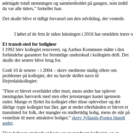
ødelagde totalt stemningen og sammenholdet på gangen, som indtil
da var alle tiders,” fortæller han.
Det skulle blive et tidligt forvarsel om den udvikling, der ventede.
I løbet af de fem år siden lukningen i 2016 har områdets træer o
Et transit-sted for boligløse
I 1992 blev kollegiet renoveret, og Aarhus Kommune måtte i den
forbindelse garantere for fremtidige underskud i kollegiets drift. Det
skulle der senere blive brug for.
Godt 10 år senere – i 2004 – skrev medierne stadig oftere om
problemer på kollegiet, der nu havde skiftet navn til
Hejredalskollegiet:
”Flere er blevet overfaldet eller truet, mens andre har oplevet
meningsløs hærværk med sten eller jernstænger kastet igennem
ruder. Mange er flyttet fra kollegiet efter disse oplevelser og det
dårlige rygte kollegiet har fået, gør at stedet efterhånden er blevet et
transitsted for folk, der mangler en midlertidig bolig, mens de står på
venteliste til mere attraktive boliger,”
skrev Jyllands-Posten blandt
andet
.