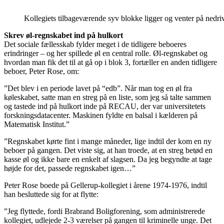
Kollegiets tilbageværende syv blokke ligger og venter på nedrivnin
Skrev øl-regnskabet ind på hulkort
Det sociale fællesskab fylder meget i de tidligere beboeres
erindringer – og her spillede øl en central rolle. Øl-regnskabet og
hvordan man fik det til at gå op i blok 3, fortæller en anden tidligere
beboer, Peter Rose, om:
”Det blev i en periode lavet på “edb”. Når man tog en øl fra
køleskabet, satte man en streg på en liste, som jeg så talte sammen
og tastede ind på hulkort inde på RECAU, der var universitetets
forskningsdatacenter. Maskinen fyldte en balsal i kælderen på
Matematisk Institut.”
”Regnskabet kørte fint i mange måneder, lige indtil der kom en ny
beboer på gangen. Det viste sig, at han troede, at en streg betød en
kasse øl og ikke bare en enkelt af slagsen. Da jeg begyndte at tage
højde for det, passede regnskabet igen…”
Peter Rose boede på Gellerup-kollegiet i årene 1974-1976, indtil
han besluttede sig for at flytte:
”Jeg flyttede, fordi Brabrand Boligforening, som administrerede
kollegiet, udlejede 2-3 værelser på gangen til kriminelle unge. Det