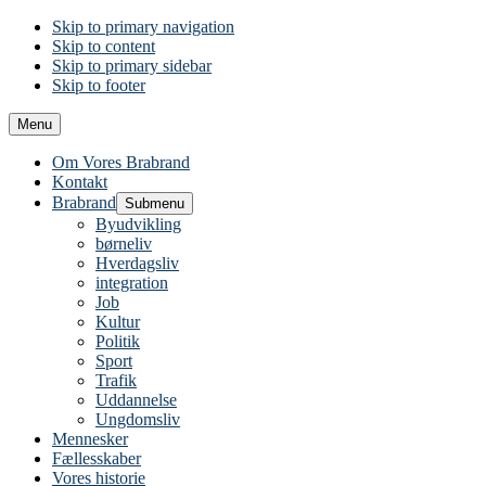
Skip to primary navigation
Skip to content
Skip to primary sidebar
Skip to footer
Menu
Om Vores Brabrand
Kontakt
Brabrand
Submenu
Byudvikling
børneliv
Hverdagsliv
integration
Job
Kultur
Politik
Sport
Trafik
Uddannelse
Ungdomsliv
Mennesker
Fællesskaber
Vores historie