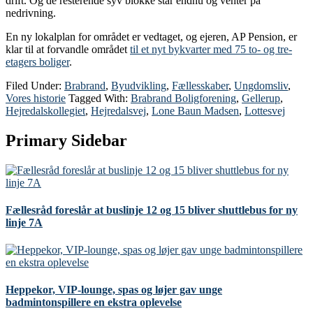
drift. Og de resterende syv blokke står endnu og venter på
nedrivning.
En ny lokalplan for området er vedtaget, og ejeren, AP Pension, er
klar til at forvandle området
til et nyt bykvarter med 75 to- og tre-
etagers boliger
.
Filed Under:
Brabrand
,
Byudvikling
,
Fællesskaber
,
Ungdomsliv
,
Vores historie
Tagged With:
Brabrand Boligforening
,
Gellerup
,
Hejredalskollegiet
,
Hejredalsvej
,
Lone Baun Madsen
,
Lottesvej
Primary Sidebar
Fællesråd foreslår at buslinje 12 og 15 bliver shuttlebus for ny
linje 7A
Heppekor, VIP-lounge, spas og løjer gav unge
badmintonspillere en ekstra oplevelse