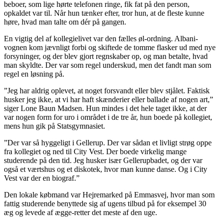
beboer, som lige hørte telefonen ringe, fik fat på den person,
opkaldet var til. Når hun tænker efter, tror hun, at de fleste kunne
høre, hvad man talte om dér på gangen.
En vigtig del af kollegielivet var den fælles øl-ordning. Albani-
vognen kom jævnligt forbi og skiftede de tomme flasker ud med nye
forsyninger, og der blev gjort regnskaber op, og man betalte, hvad
man skyldte. Der var som regel underskud, men det fandt man som
regel en løsning på.
”Jeg har aldrig oplevet, at noget forsvandt eller blev stjålet. Faktisk
husker jeg ikke, at vi har haft skænderier eller ballade af nogen art,”
siger Lone Baun Madsen. Hun mindes i det hele taget ikke, at der
var nogen form for uro i området i de tre år, hun boede på kollegiet,
mens hun gik på Statsgymnasiet.
”Der var så hyggeligt i Gellerup. Der var sådan et livligt strøg oppe
fra kollegiet og ned til City Vest. Der boede virkelig mange
studerende på den tid. Jeg husker især Gellerupbadet, og der var
også et værtshus og et diskotek, hvor man kunne danse. Og i City
Vest var der en biograf.”
Den lokale købmand var Hejremarked på Emmasvej, hvor man som
fattig studerende benyttede sig af ugens tilbud på for eksempel 30
æg og levede af ægge-retter det meste af den uge.