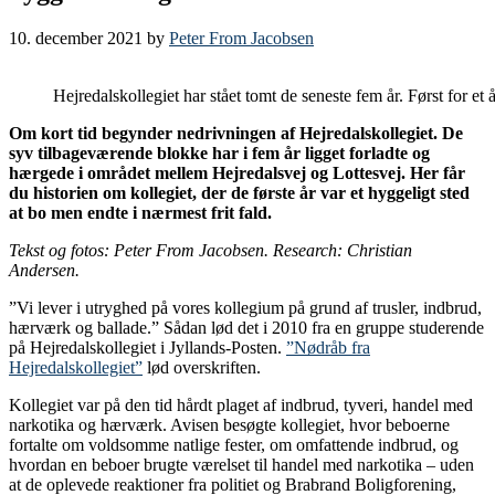
10. december 2021
by
Peter From Jacobsen
Hejredalskollegiet har stået tomt de seneste fem år. Først for 
Om kort tid begynder nedrivningen af Hejredalskollegiet. De
syv tilbageværende blokke har i fem år ligget forladte og
hærgede i området mellem Hejredalsvej og Lottesvej. Her får
du historien om kollegiet, der de første år var et hyggeligt sted
at bo men endte i nærmest frit fald.
Tekst og fotos: Peter From Jacobsen. Research: Christian
Andersen.
”Vi lever i utryghed på vores kollegium på grund af trusler, indbrud,
hærværk og ballade.” Sådan lød det i 2010 fra en gruppe studerende
på Hejredalskollegiet i Jyllands-Posten.
”Nødråb fra
Hejredalskollegiet”
lød overskriften.
Kollegiet var på den tid hårdt plaget af indbrud, tyveri, handel med
narkotika og hærværk. Avisen besøgte kollegiet, hvor beboerne
fortalte om voldsomme natlige fester, om omfattende indbrud, og
hvordan en beboer brugte værelset til handel med narkotika – uden
at de oplevede reaktioner fra politiet og Brabrand Boligforening,