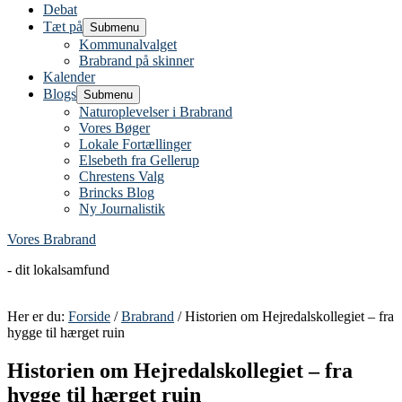
Debat
Tæt på
Submenu
Kommunalvalget
Brabrand på skinner
Kalender
Blogs
Submenu
Naturoplevelser i Brabrand
Vores Bøger
Lokale Fortællinger
Elsebeth fra Gellerup
Chrestens Valg
Brincks Blog
Ny Journalistik
Vores Brabrand
- dit lokalsamfund
Her er du:
Forside
/
Brabrand
/ Historien om Hejredalskollegiet – fra
hygge til hærget ruin
Historien om Hejredalskollegiet – fra
hygge til hærget ruin