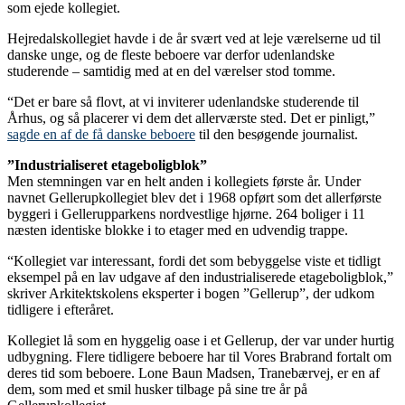
som ejede kollegiet.
Hejredalskollegiet havde i de år svært ved at leje værelserne ud til
danske unge, og de fleste beboere var derfor udenlandske
studerende – samtidig med at en del værelser stod tomme.
“Det er bare så flovt, at vi inviterer udenlandske studerende til
Århus, og så placerer vi dem det allerværste sted. Det er pinligt,”
sagde en af de få danske beboere
til den besøgende journalist.
”Industrialiseret etageboligblok”
Men stemningen var en helt anden i kollegiets første år. Under
navnet Gellerupkollegiet blev det i 1968 opført som det allerførste
byggeri i Gellerupparkens nordvestlige hjørne. 264 boliger i 11
næsten identiske blokke i to etager med en udvendig trappe.
“Kollegiet var interessant, fordi det som bebyggelse viste et tidligt
eksempel på en lav udgave af den industrialiserede etageboligblok,”
skriver Arkitektskolens eksperter i bogen ”Gellerup”, der udkom
tidligere i efteråret.
Kollegiet lå som en hyggelig oase i et Gellerup, der var under hurtig
udbygning. Flere tidligere beboere har til Vores Brabrand fortalt om
deres tid som beboere. Lone Baun Madsen, Tranebærvej, er en af
dem, som med et smil husker tilbage på sine tre år på