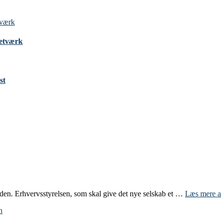
Netværk
st
aden. Erhvervsstyrelsen, som skal give det nye selskab et …
Læs mere
a