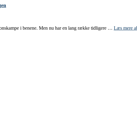
gen
isionskampe i benene. Men nu har en lang række tidligere …
Læs mere
a