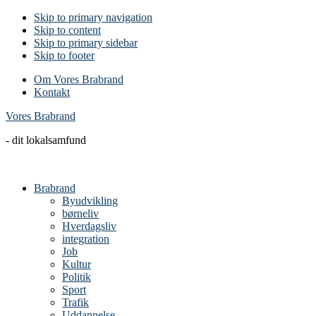
Skip to primary navigation
Skip to content
Skip to primary sidebar
Skip to footer
Om Vores Brabrand
Kontakt
Vores Brabrand
- dit lokalsamfund
Brabrand
Byudvikling
børneliv
Hverdagsliv
integration
Job
Kultur
Politik
Sport
Trafik
Uddannelse