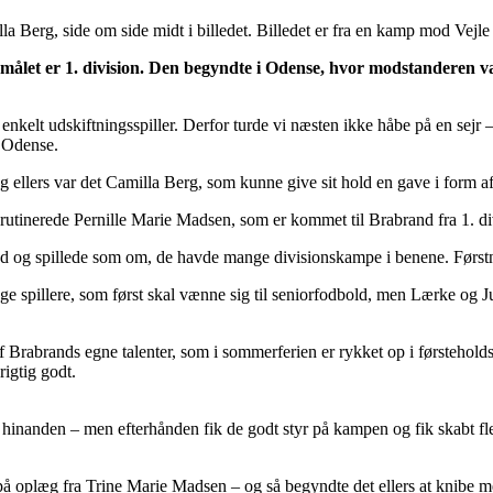
 Berg, side om side midt i billedet. Billedet er fra en kamp mod Vejl
målet er 1. division. Den begyndte i Odense, hvor modstanderen v
nkelt udskiftningsspiller. Derfor turde vi næsten ikke håbe på en sejr 
l Odense.
ellers var det Camilla Berg, som kunne give sit hold en gave i form af 
 rutinerede Pernille Marie Madsen, som er kommet til Brabrand fra 1. di
nd og spillede som om, de havde mange divisionskampe i benene. Førstn
unge spillere, som først skal vænne sig til seniorfodbold, men Lærke og 
Brabrands egne talenter, som i sommerferien er rykket op i førsteholds
rigtig godt.
nde hinanden – men efterhånden fik de godt styr på kampen og fik skabt 
å oplæg fra Trine Marie Madsen – og så begyndte det ellers at knibe me