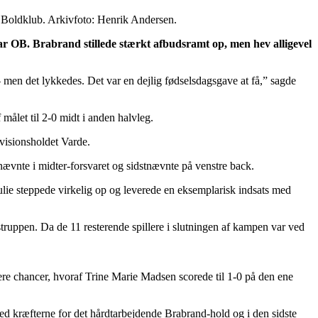
e Boldklub. Arkivfoto: Henrik Andersen.
ar OB. Brabrand stillede stærkt afbudsramt op, men hev alligevel
– men det lykkedes. Det var en dejlig fødselsdagsgave at få,” sagde
målet til 2-0 midt i anden halvleg.
visionsholdet Varde.
ævnte i midter-forsvaret og sidstnævnte på venstre back.
Julie steppede virkelig op og leverede en eksemplarisk indsats med
truppen. Da de 11 resterende spillere i slutningen af kampen var ved
flere chancer, hvoraf Trine Marie Madsen scorede til 1-0 på den ene
d kræfterne for det hårdtarbejdende Brabrand-hold og i den sidste