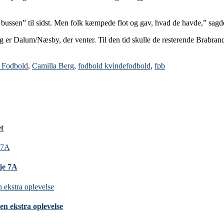
de bussen” til sidst. Men folk kæmpede flot og gav, hvad de havde,” sag
 er Dalum/Næsby, der venter. Til den tid skulle de resterende Brabrand-s
 Fodbold
,
Camilla Berg
,
fodbold kvindefodbold
,
fpb
et
nje 7A
en ekstra oplevelse