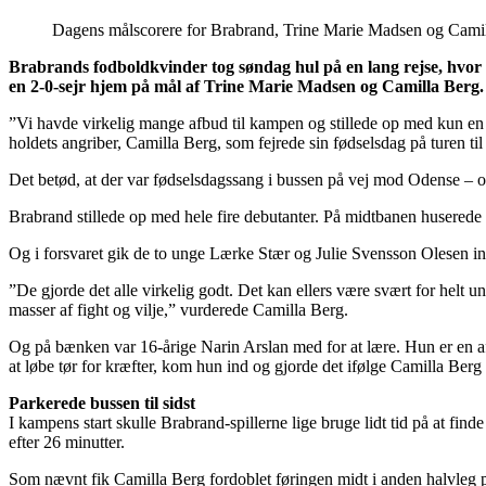
Dagens målscorere for Brabrand, Trine Marie Madsen og Camilla
Brabrands fodboldkvinder tog søndag hul på en lang rejse, hvor 
en 2-0-sejr hjem på mål af Trine Marie Madsen og Camilla Berg.
”Vi havde virkelig mange afbud til kampen og stillede op med kun en e
holdets angriber, Camilla Berg, som fejrede sin fødselsdag på turen ti
Det betød, at der var fødselsdagssang i bussen på vej mod Odense – og 
Brabrand stillede op med hele fire debutanter. På midtbanen huserede
Og i forsvaret gik de to unge Lærke Stær og Julie Svensson Olesen i
”De gjorde det alle virkelig godt. Det kan ellers være svært for helt 
masser af fight og vilje,” vurderede Camilla Berg.
Og på bænken var 16-årige Narin Arslan med for at lære. Hun er en af 
at løbe tør for kræfter, kom hun ind og gjorde det ifølge Camilla Berg 
Parkerede bussen til sidst
I kampens start skulle Brabrand-spillerne lige bruge lidt tid på at fi
efter 26 minutter.
Som nævnt fik Camilla Berg fordoblet føringen midt i anden halvleg p