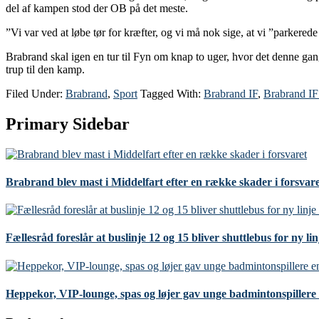
del af kampen stod der OB på det meste.
”Vi var ved at løbe tør for kræfter, og vi må nok sige, at vi ”parkere
Brabrand skal igen en tur til Fyn om knap to uger, hvor det denne gang
trup til den kamp.
Filed Under:
Brabrand
,
Sport
Tagged With:
Brabrand IF
,
Brabrand IF
Primary Sidebar
Brabrand blev mast i Middelfart efter en række skader i forsvar
Fællesråd foreslår at buslinje 12 og 15 bliver shuttlebus for ny li
Heppekor, VIP-lounge, spas og løjer gav unge badmintonspillere 