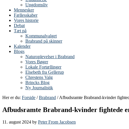
Ungdomsliv
Mennesker
Fællesskaber
Vores historie
Debat
Tæt på
Kommunalvalget
Brabrand på skinner
Kalender
Blogs
Naturoplevelser i Brabrand
Vores Bøger
Lokale Fortællinger
Elsebeth fra Gellerup
Chrestens Valg
Brincks Blog
Ny Journalistik
Her er du:
Forside
/
Brabrand
/ Afbudsramte Brabrand-kvinder fighte
Afbudsramte Brabrand-kvinder fightede e
11. august 2024
by
Peter From Jacobsen