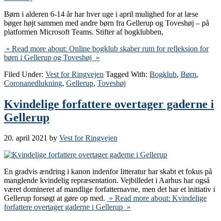
Børn i alderen 6-14 år har hver uge i april mulighed for at læse
bøger højt sammen med andre børn fra Gellerup og Toveshøj – på
platformen Microsoft Teams. Stifter af bogklubben,
» Read more about: Online bogklub skaber rum for refleksion for
børn i Gellerup og Toveshøj »
Filed Under:
Vest for Ringvejen
Tagged With:
Bogklub
,
Børn
,
Coronanedlukning
,
Gellerup
,
Toveshøj
Kvindelige forfattere overtager gaderne i
Gellerup
20. april 2021
by
Vest for Ringvejen
En gradvis ændring i kanon indenfor litteratur har skabt et fokus på
manglende kvindelig repræsentation. Vejbilledet i Aarhus har også
været domineret af mandlige forfatternavne, men det har et initiativ i
Gellerup forsøgt at gøre op med.
» Read more about: Kvindelige
forfattere overtager gaderne i Gellerup »