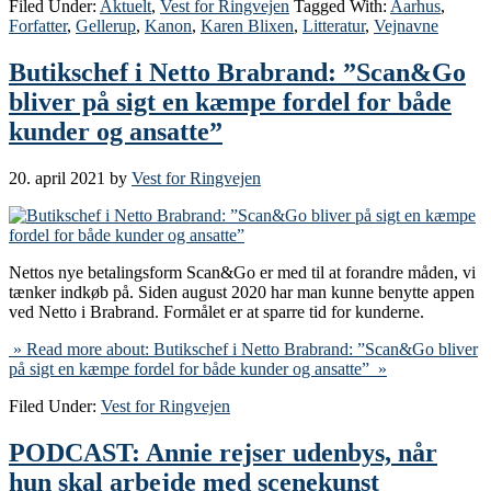
Filed Under:
Aktuelt
,
Vest for Ringvejen
Tagged With:
Aarhus
,
Forfatter
,
Gellerup
,
Kanon
,
Karen Blixen
,
Litteratur
,
Vejnavne
Butikschef i Netto Brabrand: ”Scan&Go
bliver på sigt en kæmpe fordel for både
kunder og ansatte”
20. april 2021
by
Vest for Ringvejen
Nettos nye betalingsform Scan&Go er med til at forandre måden, vi
tænker indkøb på. Siden august 2020 har man kunne benytte appen
ved Netto i Brabrand. Formålet er at sparre tid for kunderne.
» Read more about: Butikschef i Netto Brabrand: ”Scan&Go bliver
på sigt en kæmpe fordel for både kunder og ansatte” »
Filed Under:
Vest for Ringvejen
PODCAST: Annie rejser udenbys, når
hun skal arbejde med scenekunst