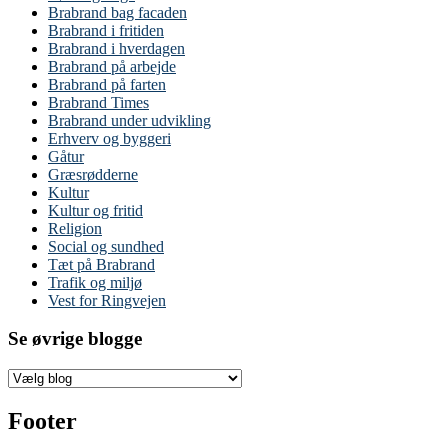
Brabrand bag facaden
Brabrand i fritiden
Brabrand i hverdagen
Brabrand på arbejde
Brabrand på farten
Brabrand Times
Brabrand under udvikling
Erhverv og byggeri
Gåtur
Græsrødderne
Kultur
Kultur og fritid
Religion
Social og sundhed
Tæt på Brabrand
Trafik og miljø
Vest for Ringvejen
Se øvrige blogge
Footer