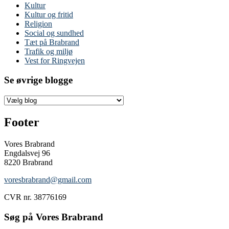
Kultur
Kultur og fritid
Religion
Social og sundhed
Tæt på Brabrand
Trafik og miljø
Vest for Ringvejen
Se øvrige blogge
Footer
Vores Brabrand
Engdalsvej 96
8220 Brabrand
voresbrabrand@gmail.com
CVR nr. 38776169
Søg på Vores Brabrand