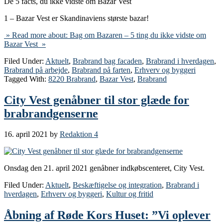
De 5 facts, du ikke vidste om Bazar Vest
1 – Bazar Vest er Skandinaviens største bazar!
» Read more about: Bag om Bazaren – 5 ting du ikke vidste om
Bazar Vest »
Filed Under:
Aktuelt
,
Brabrand bag facaden
,
Brabrand i hverdagen
,
Brabrand på arbejde
,
Brabrand på farten
,
Erhverv og byggeri
Tagged With:
8220 Brabrand
,
Bazar Vest
,
Brabrand
City Vest genåbner til stor glæde for
brabrandgenserne
16. april 2021
by
Redaktion 4
Onsdag den 21. april 2021 genåbner indkøbscenteret, City Vest.
Filed Under:
Aktuelt
,
Beskæftigelse og integration
,
Brabrand i
hverdagen
,
Erhverv og byggeri
,
Kultur og fritid
Åbning af Røde Kors Huset: ”Vi oplever