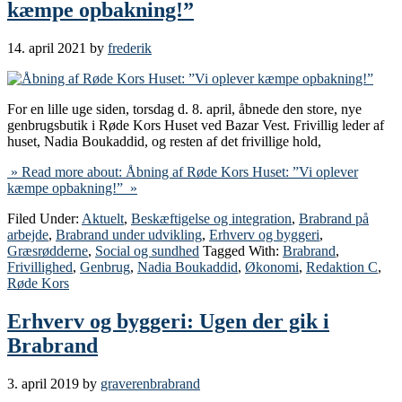
kæmpe opbakning!”
14. april 2021
by
frederik
For en lille uge siden, torsdag d. 8. april, åbnede den store, nye
genbrugsbutik i Røde Kors Huset ved Bazar Vest. Frivillig leder af
huset, Nadia Boukaddid, og resten af det frivillige hold,
» Read more about: Åbning af Røde Kors Huset: ”Vi oplever
kæmpe opbakning!” »
Filed Under:
Aktuelt
,
Beskæftigelse og integration
,
Brabrand på
arbejde
,
Brabrand under udvikling
,
Erhverv og byggeri
,
Græsrødderne
,
Social og sundhed
Tagged With:
Brabrand
,
Frivillighed
,
Genbrug
,
Nadia Boukaddid
,
Økonomi
,
Redaktion C
,
Røde Kors
Erhverv og byggeri: Ugen der gik i
Brabrand
3. april 2019
by
graverenbrabrand