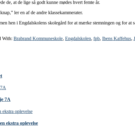
ede de, at de lige så godt kunne mødes hvert femte år.
r knap,” ler en af de andre klassekammerater.
en hen i Engdalskolens skolegård for at mærke stemningen og for at se d
d With:
Brabrand Kommuneskole
,
Engdalskolen
,
fpb
,
Ibens Kaffehus
,
et
nje 7A
en ekstra oplevelse