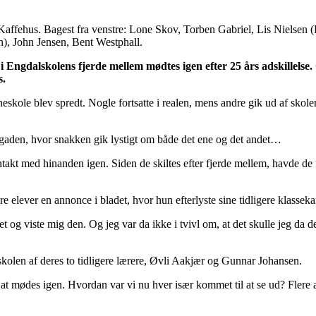
ens Kaffehus. Bagest fra venstre: Lone Skov, Torben Gabriel, Lis Niels
n), John Jensen, Bent Westphall.
e i Engdalskolens fjerde mellem mødtes igen efter 25 års adskillels
s.
skole blev spredt. Nogle fortsatte i realen, mens andre gik ud af skol
dgaden, hvor snakken gik lystigt om både det ene og det andet…
kontakt med hinanden igen. Siden de skiltes efter fjerde mellem, havde d
 elever en annonce i bladet, hvor hun efterlyste sine tidligere klassek
 og viste mig den. Og jeg var da ikke i tvivl om, at det skulle jeg da de
kolen af deres to tidligere lærere, Øvli Aakjær og Gunnar Johansen.
e at mødes igen. Hvordan var vi nu hver især kommet til at se ud? Flere