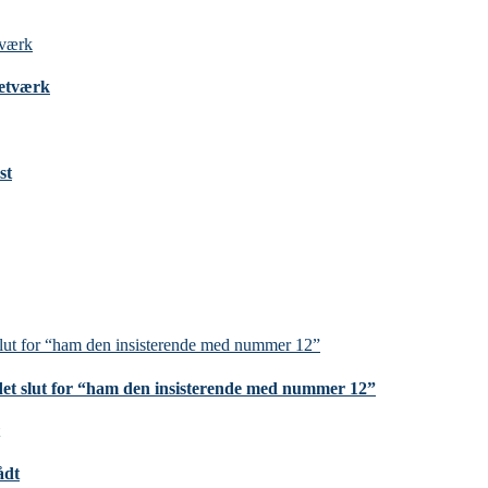
Netværk
st
et slut for “ham den insisterende med nummer 12”
ådt