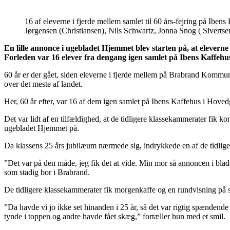
16 af eleverne i fjerde mellem samlet til 60 års-fejring på Ib
Jørgensen (Christiansen), Nils Schwartz, Jonna Snog ( Sivertse
En lille annonce i ugebladet Hjemmet blev starten på, at elevern
Forleden var 16 elever fra dengang igen samlet på Ibens Kaffehu
60 år er der gået, siden eleverne i fjerde mellem på Brabrand Kommune
over det meste af landet.
Her, 60 år efter, var 16 af dem igen samlet på Ibens Kaffehus i Hove
Det var lidt af en tilfældighed, at de tidligere klassekammerater fik 
ugebladet Hjemmet på.
Da klassens 25 års jubilæum nærmede sig, indrykkede en af de tidligere
”Det var på den måde, jeg fik det at vide. Min mor så annoncen i bladet
som stadig bor i Brabrand.
De tidligere klassekammerater fik morgenkaffe og en rundvisning på s
”Da havde vi jo ikke set hinanden i 25 år, så det var rigtig spændend
tynde i toppen og andre havde fået skæg,” fortæller hun med et smil.