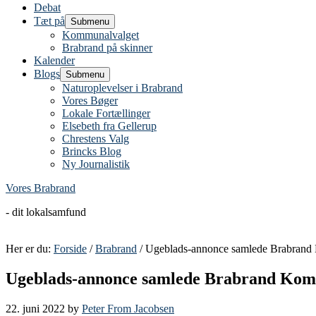
Debat
Tæt på
Submenu
Kommunalvalget
Brabrand på skinner
Kalender
Blogs
Submenu
Naturoplevelser i Brabrand
Vores Bøger
Lokale Fortællinger
Elsebeth fra Gellerup
Chrestens Valg
Brincks Blog
Ny Journalistik
Vores Brabrand
- dit lokalsamfund
Her er du:
Forside
/
Brabrand
/ Ugeblads-annonce samlede Brabrand 
Ugeblads-annonce samlede Brabrand Komm
22. juni 2022
by
Peter From Jacobsen