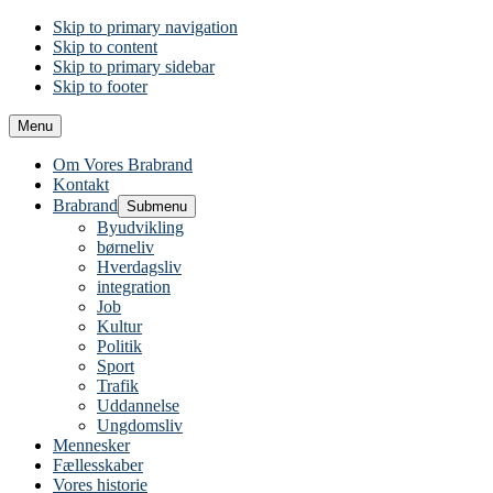
Skip to primary navigation
Skip to content
Skip to primary sidebar
Skip to footer
Menu
Om Vores Brabrand
Kontakt
Brabrand
Submenu
Byudvikling
børneliv
Hverdagsliv
integration
Job
Kultur
Politik
Sport
Trafik
Uddannelse
Ungdomsliv
Mennesker
Fællesskaber
Vores historie