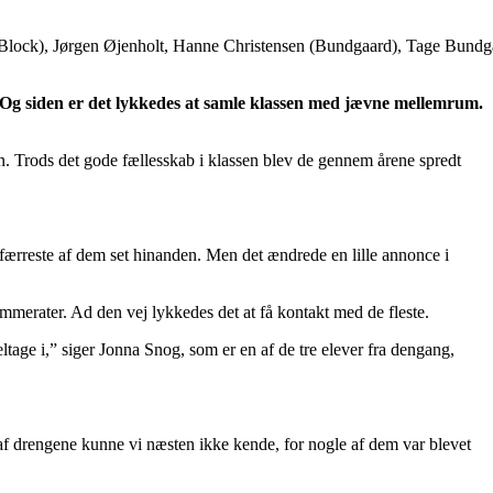
en (Block), Jørgen Øjenholt, Hanne Christensen (Bundgaard), Tage Bundg
e. Og siden er det lykkedes at samle klassen med jævne mellemrum.
en. Trods det gode fællesskab i klassen blev de gennem årene spredt
e færreste af dem set hinanden. Men det ændrede en lille annonce i
ammerater. Ad den vej lykkedes det at få kontakt med de fleste.
ltage i,” siger Jonna Snog, som er en af de tre elever fra dengang,
 af drengene kunne vi næsten ikke kende, for nogle af dem var blevet