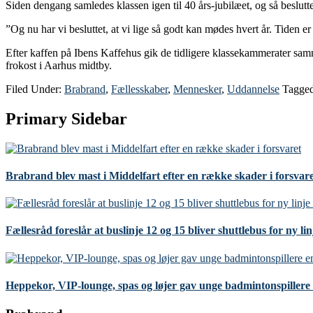
Siden dengang samledes klassen igen til 40 års-jubilæet, og så beslutt
”Og nu har vi besluttet, at vi lige så godt kan mødes hvert år. Tiden e
Efter kaffen på Ibens Kaffehus gik de tidligere klassekammerater samm
frokost i Aarhus midtby.
Filed Under:
Brabrand
,
Fællesskaber
,
Mennesker
,
Uddannelse
Tagge
Primary Sidebar
Brabrand blev mast i Middelfart efter en række skader i forsvar
Fællesråd foreslår at buslinje 12 og 15 bliver shuttlebus for ny li
Heppekor, VIP-lounge, spas og løjer gav unge badmintonspillere 