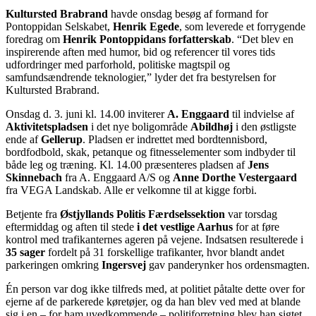
Kultursted Brabrand
havde onsdag besøg af formand for
Pontoppidan Selskabet,
Henrik Egede
, som leverede et forrygende
foredrag om
Henrik Pontoppidans forfatterskab
. “Det blev en
inspirerende aften med humor, bid og referencer til vores tids
udfordringer med parforhold, politiske magtspil og
samfundsændrende teknologier,” lyder det fra bestyrelsen for
Kultursted Brabrand.
Onsdag d. 3. juni kl. 14.00 inviterer
A. Enggaard
til indvielse af
Aktivitetspladsen
i det nye boligområde
Abildhøj
i den østligste
ende af
Gellerup
. Pladsen er indrettet med bordtennisbord,
bordfodbold, skak, petanque og fitnesselementer som indbyder til
både leg og træning. Kl. 14.00 præsenteres pladsen af
Jens
Skinnebach
fra A. Enggaard A/S og
Anne Dorthe Vestergaard
fra VEGA Landskab. Alle er velkomne til at kigge forbi.
Betjente fra
Østjyllands Politis Færdselssektion
var torsdag
eftermiddag og aften til stede
i det vestlige Aarhus
for at føre
kontrol med trafikanternes ageren på vejene. Indsatsen resulterede i
35 sager
fordelt på 31 forskellige trafikanter, hvor blandt andet
parkeringen omkring
Ingersvej
gav panderynker hos ordensmagten.
Én person var dog ikke tilfreds med, at politiet påtalte dette over for
ejerne af de parkerede køretøjer, og da han blev ved med at blande
sig i en – for ham uvedkommende – politiforretning blev han sigtet