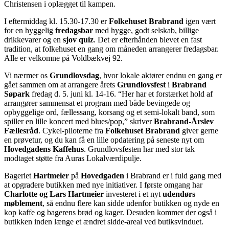
Christensen i oplægget til kampen.
I eftermiddag kl. 15.30-17.30 er
Folkehuset Brabrand
igen vært
for en hyggelig
fredagsbar
med hygge, godt selskab, billige
drikkevarer og en
sjov quiz
. Det er efterhånden blevet en fast
tradition, at folkehuset en gang om måneden arrangerer fredagsbar.
Alle er velkomne på Voldbækvej 92.
Vi nærmer os
Grundlovsdag
, hvor lokale aktører endnu en gang er
gået sammen om at arrangere årets
Grundlovsfest
i
Brabrand
Søpark
fredag d. 5. juni kl. 14-16. “Her har et forstærket hold af
arrangører sammensat et program med både bevingede og
opbyggelige ord, fællessang, korsang og et semi-lokalt band, som
spiller en lille koncert med blues/pop,” skriver
Brabrand-Årslev
Fællesråd
. Cykel-piloterne fra
Folkehuset Brabrand
giver gerne
en prøvetur, og du kan få en lille opdatering på seneste nyt om
Hovedgadens Kaffehus
. Grundlovsfesten har med stor tak
modtaget støtte fra Auras Lokalværdipulje.
Bageriet
Hartmeier
på
Hovedgaden
i Brabrand er i fuld gang med
at opgradere butikken med nye initiativer. I første omgang har
Charlotte og Lars Hartmeier
investeret i et nyt
udendørs
møblement
, så endnu flere kan sidde udenfor butikken og nyde en
kop kaffe og bagerens brød og kager. Desuden kommer der også i
butikken inden længe et ændret sidde-areal ved butiksvinduet.