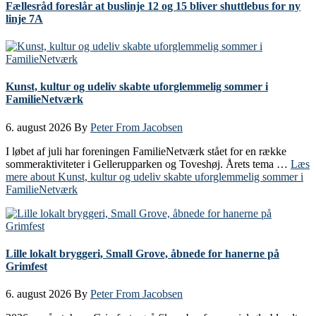
Fællesråd foreslår at buslinje 12 og 15 bliver shuttlebus for ny
linje 7A
Kunst, kultur og udeliv skabte uforglemmelig sommer i
FamilieNetværk
6. august 2026
By
Peter From Jacobsen
I løbet af juli har foreningen FamilieNetværk stået for en række
sommeraktiviteter i Gellerupparken og Toveshøj. Årets tema …
Læs
mere
about Kunst, kultur og udeliv skabte uforglemmelig sommer i
FamilieNetværk
Lille lokalt bryggeri, Small Grove, åbnede for hanerne på
Grimfest
6. august 2026
By
Peter From Jacobsen