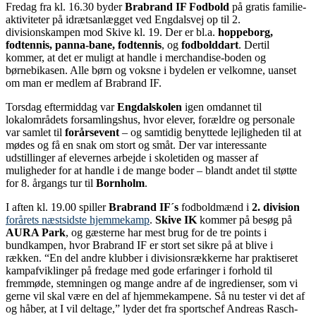
Fredag fra kl. 16.30 byder
Brabrand IF Fodbold
på gratis familie-
aktiviteter på idrætsanlægget ved Engdalsvej op til 2.
divisionskampen mod Skive kl. 19. Der er bl.a.
hoppeborg,
fodtennis, panna-bane, fodtennis
, og
fodbolddart
. Dertil
kommer, at det er muligt at handle i merchandise-boden og
børnebikasen. Alle børn og voksne i bydelen er velkomne, uanset
om man er medlem af Brabrand IF.
Torsdag eftermiddag var
Engdalskolen
igen omdannet til
lokalområdets forsamlingshus, hvor elever, forældre og personale
var samlet til
forårsevent
– og samtidig benyttede lejligheden til at
mødes og få en snak om stort og småt. Der var interessante
udstillinger af elevernes arbejde i skoletiden og masser af
muligheder for at handle i de mange boder – blandt andet til støtte
for 8. årgangs tur til
Bornholm
.
I aften kl. 19.00 spiller
Brabrand IF´s
fodboldmænd i
2. division
forårets næstsidste hjemmekamp
.
Skive IK
kommer på besøg på
AURA Park
, og gæsterne har mest brug for de tre points i
bundkampen, hvor Brabrand IF er stort set sikre på at blive i
rækken. “En del andre klubber i divisionsrækkerne har praktiseret
kampafviklinger på fredage med gode erfaringer i forhold til
fremmøde, stemningen og mange andre af de ingredienser, som vi
gerne vil skal være en del af hjemmekampene. Så nu tester vi det af
og håber, at I vil deltage,” lyder det fra sportschef Andreas Rasch-