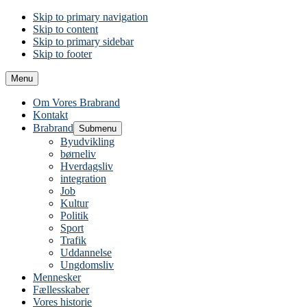
Skip to primary navigation
Skip to content
Skip to primary sidebar
Skip to footer
Menu
Om Vores Brabrand
Kontakt
Brabrand
Submenu
Byudvikling
børneliv
Hverdagsliv
integration
Job
Kultur
Politik
Sport
Trafik
Uddannelse
Ungdomsliv
Mennesker
Fællesskaber
Vores historie