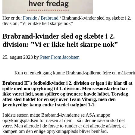
Her er du:
Forside
/
Brabrand
/ Brabrand-kvinder sled og slæbte i 2.
division: ”Vi er ikke helt skarpe nok”
Brabrand-kvinder sled og slæbte i 2.
division: ”Vi er ikke helt skarpe nok”
25. august 2023
by
Peter From Jacobsen
Kun en enkelt gang kunne Brabrand-spillerne fejre en målscor
Brabrand IF´s fodboldkvinder i 2. division er igen i år klar til at
spille med om oprykning til 1. division. Men sæsonstarten har
ikke været helt, som spillere og trænere havde håbet. Torsdag
aften sled holdet for en sejr over Team Viborg, men den
jævnbyrdige kamp endte i stedet uafgjort 1-1.
I sidste sæson måtte Brabrand-kvinderne se ASA snuppe
oprykningspladsen for næsen af dem – så i denne sæson skal det
være. Men allerede i de første to runder er det allerede afsløret, at
kampen om den enlige oprykningsplads bliver benhård.