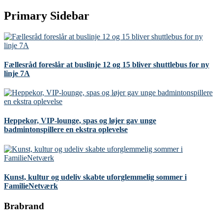
Primary Sidebar
Fællesråd foreslår at buslinje 12 og 15 bliver shuttlebus for ny
linje 7A
Heppekor, VIP-lounge, spas og løjer gav unge
badmintonspillere en ekstra oplevelse
Kunst, kultur og udeliv skabte uforglemmelig sommer i
FamilieNetværk
Brabrand