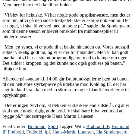
Men mere blev det ikke til for holdet.
”Vi blev for hektiske. Vi har nogle gode opspilsmønstre, men det er
som om, at vi på den sidste tredjedel ikke er skarpe nok endnu. Det
er noget, vi skal blive ved med at træne på,” sagde Ida Søndergaard,
som til denne sæson er blevet omskolet fra midtbanespiller til
midterforsvarer.
”Men jeg synes, vi er gode til at bakke hinanden op. Vores presspil
sidder virkelig godt nu, og vi er der for hinanden. Men vi kan godt
mærke, at vi har et stramt program lige nu med to kampe om ugen.
Det sidder i kroppen, og det kunne nok også godt ses på banen,”
tilføjede hun.
Allerede på søndag kl. 14.00 går Brabrand-spillerne igen på banen
til den helt store styrkeprøve på udebane mod Kolding IF, der har
lagt fra land i rækken med to sikre sejre og er blandt favoritterne til
oprykningen.
”Der er ingen tvivl om, at rækken er stærkere end sidste år, og at vi
skal møde nogle rigtig gode hold. Vi skal bare blive ved med at
bygge på,” understregede Hans-Martin Lauesen.
Filed Under:
Brabrand
,
Sport
Tagged With:
Brabrand IF
,
Brabrand
IF Fodbold
,
Fodbold
,
fpf
,
Hans-Martin Lauesen
,
Ida Søndergaard