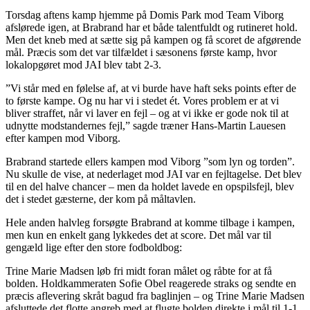
Torsdag aftens kamp hjemme på Domis Park mod Team Viborg
afslørede igen, at Brabrand har et både talentfuldt og rutineret hold.
Men det kneb med at sætte sig på kampen og få scoret de afgørende
mål. Præcis som det var tilfældet i sæsonens første kamp, hvor
lokalopgøret mod JAI blev tabt 2-3.
”Vi står med en følelse af, at vi burde have haft seks points efter de
to første kampe. Og nu har vi i stedet ét. Vores problem er at vi
bliver straffet, når vi laver en fejl – og at vi ikke er gode nok til at
udnytte modstandernes fejl,” sagde træner Hans-Martin Lauesen
efter kampen mod Viborg.
Brabrand startede ellers kampen mod Viborg ”som lyn og torden”.
Nu skulle de vise, at nederlaget mod JAI var en fejltagelse. Det blev
til en del halve chancer – men da holdet lavede en opspilsfejl, blev
det i stedet gæsterne, der kom på måltavlen.
Hele anden halvleg forsøgte Brabrand at komme tilbage i kampen,
men kun en enkelt gang lykkedes det at score. Det mål var til
gengæld lige efter den store fodboldbog:
Trine Marie Madsen løb fri midt foran målet og råbte for at få
bolden. Holdkammeraten Sofie Obel reagerede straks og sendte en
præcis aflevering skråt bagud fra baglinjen – og Trine Marie Madsen
afsluttede det flotte angreb med at flugte bolden direkte i mål til 1-1.