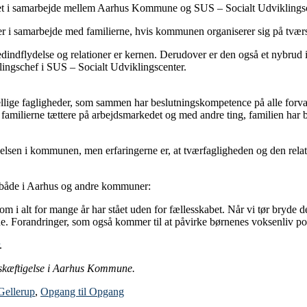
net i samarbejde mellem Aarhus Kommune og SUS – Socialt Udviklingsce
er i samarbejde med familierne, hvis kommunen organiserer sig på tværs af
dindflydelse og relationer er kernen. Derudover er den også et nybrud i 
ingschef i SUS – Socialt Udviklingscenter.
llige fagligheder, som sammen har beslutningskompetence på alle forvalt
milierne tættere på arbejdsmarkedet og med andre ting, familien har beho
lsen i kommunen, men erfaringerne er, at tværfagligheden og den relatio
n både i Aarhus og andre kommuner:
som i alt for mange år har stået uden for fællesskabet. Når vi tør bryd
e. Forandringer, som også kommer til at påvirke børnenes voksenliv po
.
eskæftigelse i Aarhus Kommune.
Gellerup
,
Opgang til Opgang