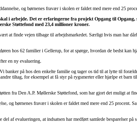
uddannelse, og børnenes fravær i skolen er faldet med mere end 25 proce
 skal i arbejde. Det er erfaringerne fra projekt Opgang til Opgang,
erske Støttefond med 23,4 millioner kroner.
ært at finde vejen tilbage til arbejdsmarkedet. Særligt hvis man har dår
n hos 62 familier i Gellerup, for at spørge, hvordan de bedst kan hjælp
fter en ny evaluering.
anker på hos den enkelte familie og tager os tid til at lytte til foræl
dre tiltag, for eksempel at få styr på rygsmerter eller hjælpe et barn ti
tøtten fra Den A.P. Møllerske Støttefond, som har gjort det muligt at fin
se, og børnenes fravær i skolen er faldet med mere end 25 procent. Samti
e del af evalueringen, at indsatsen har medført samlede besparelser på s