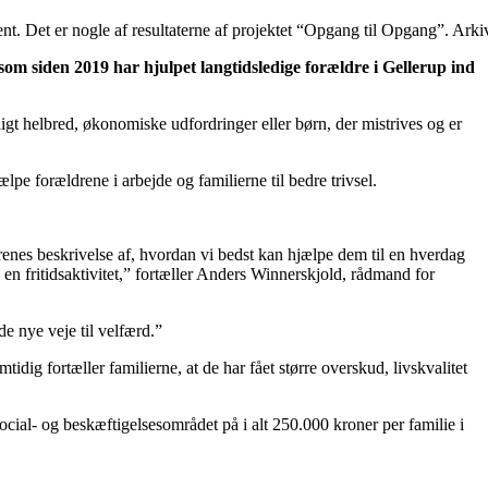
nt. Det er nogle af resultaterne af projektet “Opgang til Opgang”. Arki
 som siden 2019 har hjulpet langtidsledige forældre i Gellerup ind
ligt helbred, økonomiske udfordringer eller børn, der mistrives og er
e forældrene i arbejde og familierne til bedre trivsel.
drenes beskrivelse af, hvordan vi bedst kan hjælpe dem til en hverdag
l en fritidsaktivitet,” fortæller Anders Winnerskjold, rådmand for
de nye veje til velfærd.”
dig fortæller familierne, at de har fået større overskud, livskvalitet
ocial- og beskæftigelsesområdet på i alt 250.000 kroner per familie i