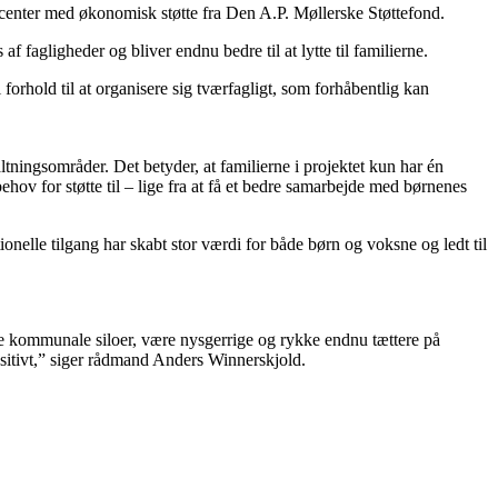
nter med økonomisk støtte fra Den A.P. Møllerske Støttefond.
 fagligheder og bliver endnu bedre til at lytte til familierne.
forhold til at organisere sig tværfagligt, som forhåbentlig kan
ningsområder. Det betyder, at familierne i projektet kun har én
v for støtte til – lige fra at få et bedre samar­bejde med børnenes
nelle tilgang har skabt stor værdi for både børn og voksne og ledt til
e de kommunale siloer, være nysgerrige og rykke endnu tættere på
sitivt,” siger rådmand Anders Winnerskjold.