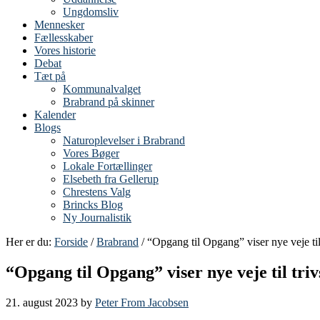
Ungdomsliv
Mennesker
Fællesskaber
Vores historie
Debat
Tæt på
Kommunalvalget
Brabrand på skinner
Kalender
Blogs
Naturoplevelser i Brabrand
Vores Bøger
Lokale Fortællinger
Elsebeth fra Gellerup
Chrestens Valg
Brincks Blog
Ny Journalistik
Her er du:
Forside
/
Brabrand
/ “Opgang til Opgang” viser nye veje til
“Opgang til Opgang” viser nye veje til tri
21. august 2023
by
Peter From Jacobsen