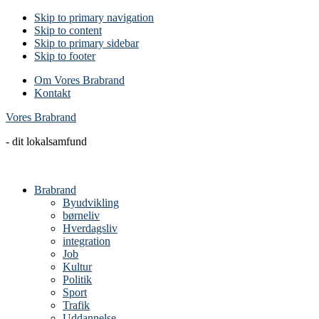
Skip to primary navigation
Skip to content
Skip to primary sidebar
Skip to footer
Om Vores Brabrand
Kontakt
Vores Brabrand
- dit lokalsamfund
Brabrand
Byudvikling
børneliv
Hverdagsliv
integration
Job
Kultur
Politik
Sport
Trafik
Uddannelse