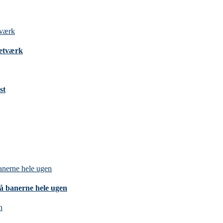
Netværk
st
på banerne hele ugen