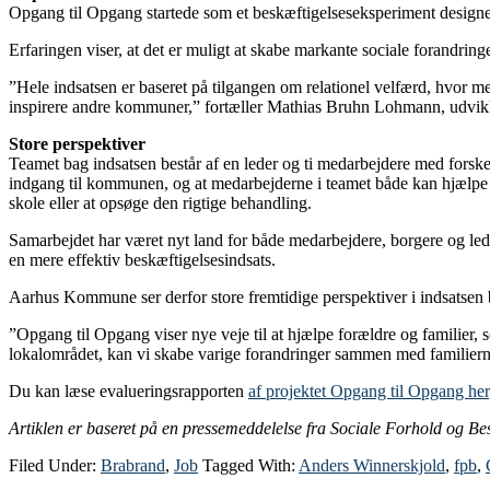
Opgang til Opgang startede som et beskæftigelseseksperiment desig
Erfaringen viser, at det er muligt at skabe markante sociale forandring
”Hele indsatsen er baseret på tilgangen om relationel velfærd, hvor me
inspirere andre kommuner,” fortæller Mathias Bruhn Lohmann, udvikl
Store perspektiver
Teamet bag indsatsen består af en leder og ti medarbejdere med forske
indgang til kommunen, og at medarbejderne i teamet både kan hjælpe fa
skole eller at opsøge den rigtige behandling.
Samarbejdet har været nyt land for både medarbejdere, borgere og lede
en mere effektiv beskæftigelsesindsats.
Aarhus Kommune ser derfor store fremtidige perspektiver i indsatse
”Opgang til Opgang viser nye veje til at hjælpe forældre og familier, 
lokalområdet, kan vi skabe varige forandringer sammen med familiern
Du kan læse evalueringsrapporten
af projektet Opgang til Opgang her
Artiklen er baseret på en pressemeddelelse fra Sociale Forhold og B
Filed Under:
Brabrand
,
Job
Tagged With:
Anders Winnerskjold
,
fpb
,