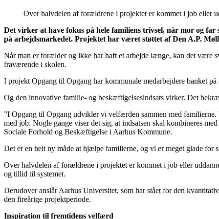
Over halvdelen af forældrene i projektet er kommet i job eller 
Det virker at have fokus på hele familiens trivsel, når mor og far
på arbejdsmarkedet. Projektet har været støttet af Den A.P. Møll
Når man er forælder og ikke har haft et arbejde længe, kan det være sv
fraværende i skolen.
I projekt Opgang til Opgang har kommunale medarbejdere banket på døre
Og den innovative familie- og beskæftigelsesindsats virker. Det bekræ
”I Opgang til Opgang udvikler vi velfærden sammen med familierne. Vi b
med job. Nogle gange viser det sig, at indsatsen skal kombineres med an
Sociale Forhold og Beskæftigelse i Aarhus Kommune.
Det er en helt ny måde at hjælpe familierne, og vi er meget glade for s
Over halvdelen af forældrene i projektet er kommet i job eller uddannel
og tillid til systemet.
Derudover anslår Aarhus Universitet, som har stået for den kvantitativ
den fireårige projektperiode.
Inspiration til fremtidens velfærd