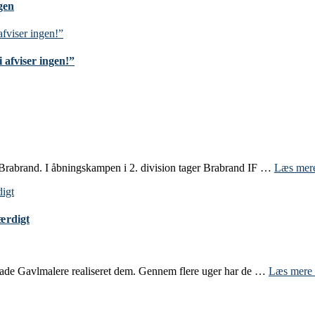
gen
 afviser ingen!”
 Brabrand. I åbningskampen i 2. division tager Brabrand IF …
Læs mer
færdigt
Glade Gavlmalere realiseret dem. Gennem flere uger har de …
Læs mere