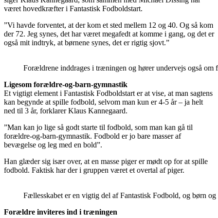
været hovedkræfter i Fantastisk Fodboldstart.
”Vi havde forventet, at der kom et sted mellem 12 og 40. Og så kom
der 72. Jeg synes, det har været megafedt at komme i gang, og det er
også mit indtryk, at børnene synes, det er rigtig sjovt.”
Forældrene inddrages i træningen og hører undervejs også om f
Ligesom forældre-og-barn-gymnastik
Et vigtigt element i Fantastisk Fodboldstart er at vise, at man sagtens
kan begynde at spille fodbold, selvom man kun er 4-5 år – ja helt
ned til 3 år, forklarer Klaus Kannegaard.
”Man kan jo lige så godt starte til fodbold, som man kan gå til
forældre-og-barn-gymnastik. Fodbold er jo bare masser af
bevægelse og leg med en bold”.
Han glæder sig især over, at en masse piger er mødt op for at spille
fodbold. Faktisk har der i gruppen været et overtal af piger.
Fællesskabet er en vigtig del af Fantastisk Fodbold, og børn 
Forældre inviteres ind i træningen