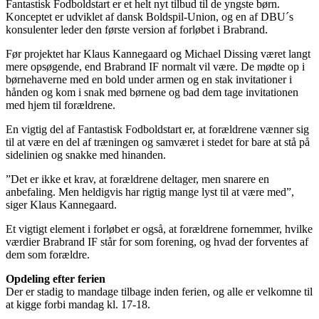
Fantastisk Fodboldstart er et helt nyt tilbud til de yngste børn.
Konceptet er udviklet af dansk Boldspil-Union, og en af DBU´s
konsulenter leder den første version af forløbet i Brabrand.
Før projektet har Klaus Kannegaard og Michael Dissing været langt
mere opsøgende, end Brabrand IF normalt vil være. De mødte op i
børnehaverne med en bold under armen og en stak invitationer i
hånden og kom i snak med børnene og bad dem tage invitationen
med hjem til forældrene.
En vigtig del af Fantastisk Fodboldstart er, at forældrene vænner sig
til at være en del af træningen og samværet i stedet for bare at stå på
sidelinien og snakke med hinanden.
”Det er ikke et krav, at forældrene deltager, men snarere en
anbefaling. Men heldigvis har rigtig mange lyst til at være med”,
siger Klaus Kannegaard.
Et vigtigt element i forløbet er også, at forældrene fornemmer, hvilke
værdier Brabrand IF står for som forening, og hvad der forventes af
dem som forældre.
Opdeling efter ferien
Der er stadig to mandage tilbage inden ferien, og alle er velkomne til
at kigge forbi mandag kl. 17-18.