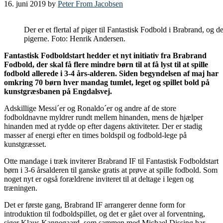
16. juni 2019
by
Peter From Jacobsen
Der er et flertal af piger til Fantastisk Fodbold i Brabrand, og d
pigerne. Foto: Henrik Andersen.
Fantastisk Fodboldstart hedder et nyt initiativ fra Brabrand
Fodbold, der skal få flere mindre børn til at få lyst til at spille
fodbold allerede i 3-4 års-alderen. Siden begyndelsen af maj har
omkring 70 børn hver mandag tumlet, leget og spillet bold på
kunstgræsbanen på Engdalsvej.
Adskillige Messi´er og Ronaldo´er og andre af de store
fodboldnavne myldrer rundt mellem hinanden, mens de hjælper
hinanden med at rydde op efter dagens aktiviteter. Der er stadig
masser af energi efter en times boldspil og fodbold-lege på
kunstgræsset.
Otte mandage i træk inviterer Brabrand IF til Fantastisk Fodboldstart
børn i 3-6 årsalderen til ganske gratis at prøve at spille fodbold. Som
noget nyt er også forældrene inviteret til at deltage i legen og
træningen.
Det er første gang, Brabrand IF arrangerer denne form for
introduktion til fodboldspillet, og det er gået over al forventning,
siger Klaus Kannegaard, som sammen med Michael Dissing har