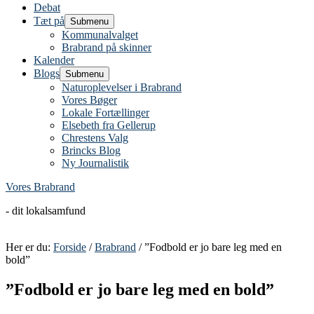
Debat
Tæt på
Submenu
Kommunalvalget
Brabrand på skinner
Kalender
Blogs
Submenu
Naturoplevelser i Brabrand
Vores Bøger
Lokale Fortællinger
Elsebeth fra Gellerup
Chrestens Valg
Brincks Blog
Ny Journalistik
Vores Brabrand
- dit lokalsamfund
Her er du:
Forside
/
Brabrand
/ ”Fodbold er jo bare leg med en
bold”
”Fodbold er jo bare leg med en bold”