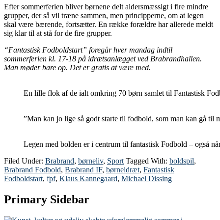
Efter sommerferien bliver børnene delt aldersmæssigt i fire mindre
grupper, der så vil træne sammen, men principperne, om at legen
skal være bærende, fortsætter. En række forældre har allerede meldt
sig klar til at stå for de fire grupper.
“Fantastisk Fodboldstart” foregår hver mandag indtil
sommerferien kl. 17-18 på idrætsanlægget ved Brabrandhallen.
Man møder bare op. Det er gratis at være med.
En lille flok af de ialt omkring 70 børn samlet til Fantastisk Fod
”Man kan jo lige så godt starte til fodbold, som man kan gå ti
Legen med bolden er i centrum til fantastisk Fodbold – også når
Filed Under:
Brabrand
,
børneliv
,
Sport
Tagged With:
boldspil
,
Brabrand Fodbold
,
Brabrand IF
,
børneidræt
,
Fantastisk
Fodboldstart
,
fpf
,
Klaus Kannegaard
,
Michael Dissing
Primary Sidebar