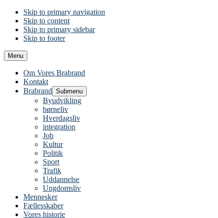
Skip to primary navigation
Skip to content
Skip to primary sidebar
Skip to footer
Menu
Om Vores Brabrand
Kontakt
Brabrand
Submenu
Byudvikling
børneliv
Hverdagsliv
integration
Job
Kultur
Politik
Sport
Trafik
Uddannelse
Ungdomsliv
Mennesker
Fællesskaber
Vores historie