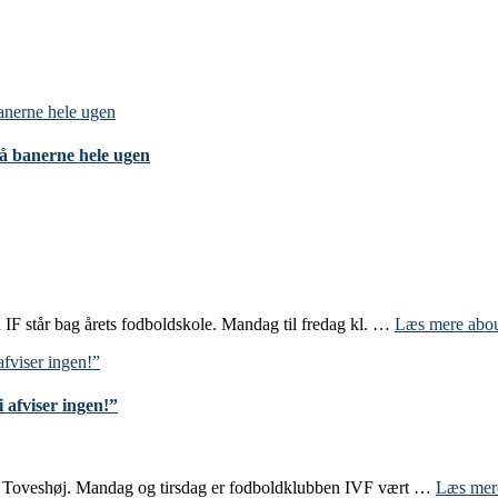
på banerne hele ugen
 IF står bag årets fodboldskole. Mandag til fredag kl. …
Læs mere
abou
 afviser ingen!”
e i Toveshøj. Mandag og tirsdag er fodboldklubben IVF vært …
Læs me