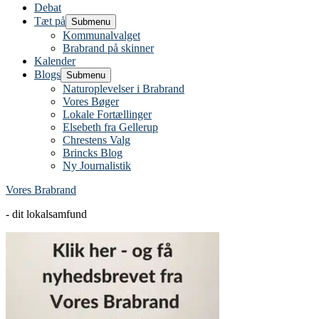
Debat
Tæt på
Submenu
Kommunalvalget
Brabrand på skinner
Kalender
Blogs
Submenu
Naturoplevelser i Brabrand
Vores Bøger
Lokale Fortællinger
Elsebeth fra Gellerup
Chrestens Valg
Brincks Blog
Ny Journalistik
Vores Brabrand
- dit lokalsamfund