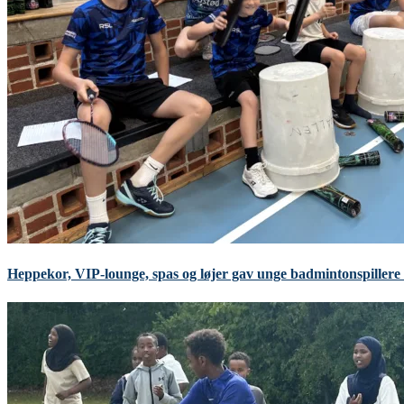
Heppekor, VIP-lounge, spas og løjer gav unge badmintonspillere 