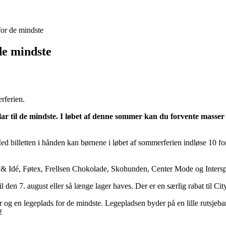
for de mindste
de mindste
rferien.
ar til de mindste. I løbet af denne sommer kan du forvente masser af
. Med billetten i hånden kan børnene i løbet af sommerferien indløse 10 fo
 & Idé, Føtex, Frellsen Chokolade, Skohunden, Center Mode og Intersp
 til den 7. august eller så længe lager haves. Der er en særlig rabat ti
og en legeplads for de mindste. Legepladsen byder på en lille rutsjeb
!