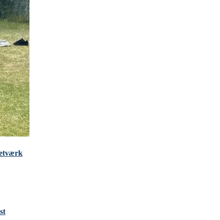
Netværk
st