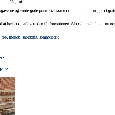
a den 28. juni.
gaverne og vinde gode præmier. I sommerferien kan du snuppe et gratis
d af hæftet og aflevere den i Informationen. Så er du med i konkurrencen
,
fpb
,
indkøb
,
shopping
,
sommerferie
nje 7A