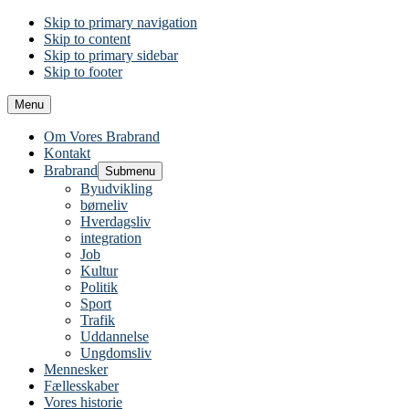
Skip to primary navigation
Skip to content
Skip to primary sidebar
Skip to footer
Menu
Om Vores Brabrand
Kontakt
Brabrand
Submenu
Byudvikling
børneliv
Hverdagsliv
integration
Job
Kultur
Politik
Sport
Trafik
Uddannelse
Ungdomsliv
Mennesker
Fællesskaber
Vores historie