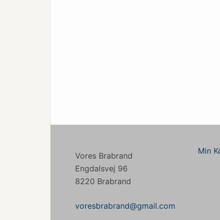
Min K
Vores Brabrand
Engdalsvej 96
8220 Brabrand
voresbrabrand@gmail.com