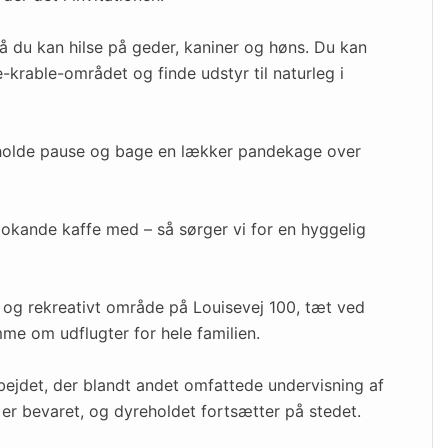
så du kan hilse på geder, kaniner og høns. Du kan
e-krable-området og finde udstyr til naturleg i
 holde pause og bage en lækker pandekage over
kande kaffe med – så sørger vi for en hyggelig
t og rekreativt område på Louisevej 100, tæt ved
me om udflugter for hele familien.
bejdet, der blandt andet omfattede undervisning af
er bevaret, og dyreholdet fortsætter på stedet.