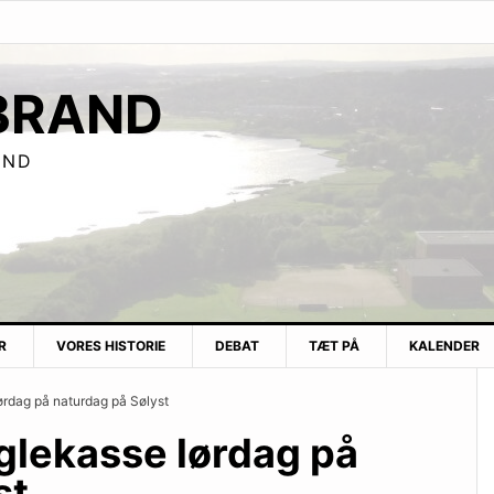
BRAND
UND
R
VORES HISTORIE
DEBAT
TÆT PÅ
KALENDER
ørdag på naturdag på Sølyst
uglekasse lørdag på
st