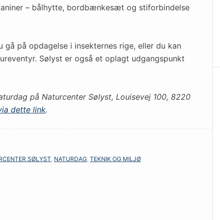
 kaniner – bålhytte, bordbænkesæt og stiforbindelse
 gå på opdagelse i insekternes rige, eller du kan
reventyr. Sølyst er også et oplagt udgangspunkt
aturdag på Naturcenter Sølyst, Louisevej 100, 8220
a dette link
.
RCENTER SØLYST
,
NATURDAG
,
TEKNIK OG MILJØ