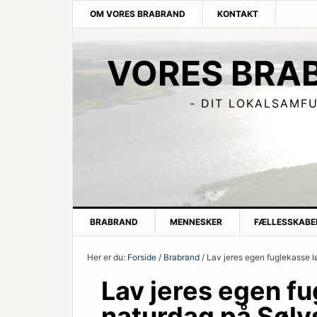
Skip
Skip
Skip
Skip
OM VORES BRABRAND
KONTAKT
to
to
to
to
primary
content
primary
footer
VORES BRA
navigation
sidebar
- DIT LOKALSAMF
BRABRAND
MENNESKER
FÆLLESSKABE
Her er du:
Forside
/
Brabrand
/ Lav jeres egen fuglekasse l
Lav jeres egen f
naturdag på Søly