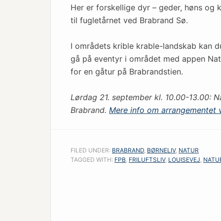
Her er forskellige dyr – geder, høns og
til fugletårnet ved Brabrand Sø.
I områdets krible krable-landskab kan du
gå på eventyr i området med appen Natu
for en gåtur på Brabrandstien.
Lørdag 21. september kl. 10.00-13.00: N
Brabrand.
Mere info om arrangementet vi
FILED UNDER:
BRABRAND
,
BØRNELIV
,
NATUR
TAGGED WITH:
FPB
,
FRILUFTSLIV
,
LOUISEVEJ
,
NATU