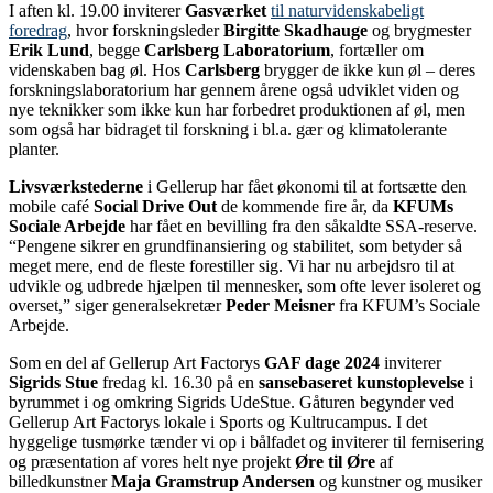
I aften kl. 19.00 inviterer
Gasværket
til naturvidenskabeligt
foredrag
, hvor forskningsleder
Birgitte Skadhauge
og brygmester
Erik Lund
, begge
Carlsberg Laboratorium
, fortæller om
videnskaben bag øl. Hos
Carlsberg
brygger de ikke kun øl – deres
forskningslaboratorium har gennem årene også udviklet viden og
nye teknikker som ikke kun har forbedret produktionen af øl, men
som også har bidraget til forskning i bl.a. gær og klimatolerante
planter.
Livsværkstederne
i Gellerup har fået økonomi til at fortsætte den
mobile café
Social Drive Out
de kommende fire år, da
KFUMs
Sociale Arbejde
har fået en bevilling fra den såkaldte SSA-reserve.
“Pengene sikrer en grundfinansiering og stabilitet, som betyder så
meget mere, end de fleste forestiller sig. Vi har nu arbejdsro til at
udvikle og udbrede hjælpen til mennesker, som ofte lever isoleret og
overset,” siger generalsekretær
Peder Meisner
fra KFUM’s Sociale
Arbejde.
Som en del af Gellerup Art Factorys
GAF dage 2024
inviterer
Sigrids Stue
fredag kl. 16.30 på en
sansebaseret kunstoplevelse
i
byrummet i og omkring Sigrids UdeStue. Gåturen begynder ved
Gellerup Art Factorys lokale i Sports og Kultrucampus. I det
hyggelige tusmørke tænder vi op i bålfadet og inviterer til fernisering
og præsentation af vores helt nye projekt
Øre til Øre
af
billedkunstner
Maja Gramstrup Andersen
og kunstner og musiker