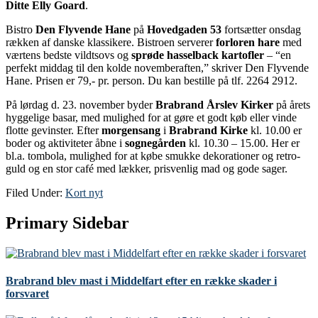
Ditte Elly Goard
.
Bistro
Den Flyvende Hane
på
Hovedgaden 53
fortsætter onsdag
rækken af danske klassikere. Bistroen serverer
forloren hare
med
værtens bedste vildtsovs og
sprøde hasselback kartofler
– “en
perfekt middag til den kolde novemberaften,” skriver Den Flyvende
Hane. Prisen er 79,- pr. person. Du kan bestille på tlf. 2264 2912.
På lørdag d. 23. november byder
Brabrand Årslev Kirker
på årets
hyggelige basar, med mulighed for at gøre et godt køb eller vinde
flotte gevinster. Efter
morgensang
i
Brabrand Kirke
kl. 10.00 er
boder og aktiviteter åbne i
sognegården
kl. 10.30 – 15.00. Her er
bl.a. tombola, mulighed for at købe smukke dekorationer og retro-
guld og en stor café med lækker, prisvenlig mad og gode sager.
Filed Under:
Kort nyt
Primary Sidebar
Brabrand blev mast i Middelfart efter en række skader i
forsvaret