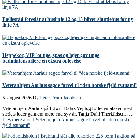
Fællesråd foreslår at buslinje 12 og 15 bliver shuttlebus for ny
linje 7A
Heppekor, VIP-lounge, spas og løjer gav unge
badmintonspillere en ekstra oplevelse
Veteranhjem Aarhus sagde farvel til “den norske fjeld-tsunami”
5. august 2026
By
Peter From Jacobsen
Veteranhjem Aarhus på Edwin Rahrs Vej tog forleden afsked med
stedets leder gennem mere end syv år, Tanja Dahl Therkildsen. …
Læs mere
about Veteranhjem Aarhus sagde farvel til “den norske
fjeld-tsunami”